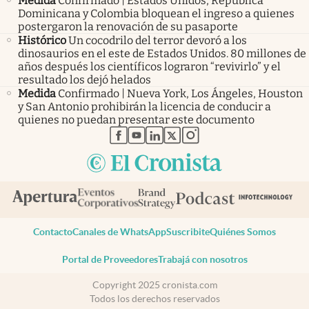
Medida
Confirmado | Estados Unidos, República
Dominicana y Colombia bloquean el ingreso a quienes
postergaron la renovación de su pasaporte
Histórico
Un cocodrilo del terror devoró a los
dinosaurios en el este de Estados Unidos. 80 millones de
años después los científicos lograron “revivirlo” y el
resultado los dejó helados
Medida
Confirmado | Nueva York, Los Ángeles, Houston
y San Antonio prohibirán la licencia de conducir a
quienes no puedan presentar este documento
abre en nueva pestaña
abre en nueva pestaña
abre en nueva pestaña
abre en nueva pestaña
abre en nueva pestaña
Contacto
Canales de WhatsApp
Suscribite
Quiénes Somos
Portal de Proveedores
Trabajá con nosotros
Copyright 2025 cronista.com
Todos los derechos reservados