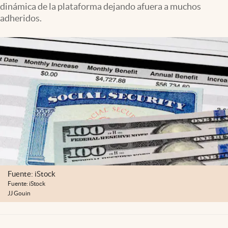
dinámica de la plataforma dejando afuera a muchos
Lifestyle
adheridos.
USA
Fuente: iStock
Fuente: iStock
JJ Gouin