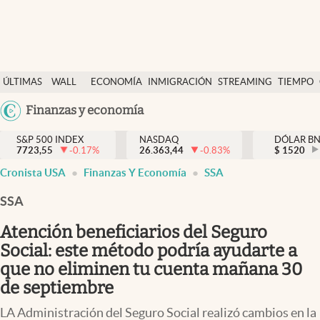
Últimas Noticias
ÚLTIMAS
WALL
ECONOMÍA
INMIGRACIÓN
STREAMING
TIEMPO
Finanzas y economía
NOTICIAS
STREET
Argentina
Finanzas y economía
Wall Street y dólar
Y
España
Inmigración
DÓLAR
S&P 500 INDEX
NASDAQ
DÓLAR B
7723,55
-0.17
%
26.363,44
-0.83
%
México
$
1520
Trending
Cronista USA
Finanzas Y Economía
SSA
USA
Tiempo
Colombia
SSA
Uruguay
Ciencia y salud
Atención beneficiarios del Seguro
Espiritual
Social: este método podría ayudarte a
que no eliminen tu cuenta mañana 30
Streaming
de septiembre
PC y mobile
LA Administración del Seguro Social realizó cambios en la