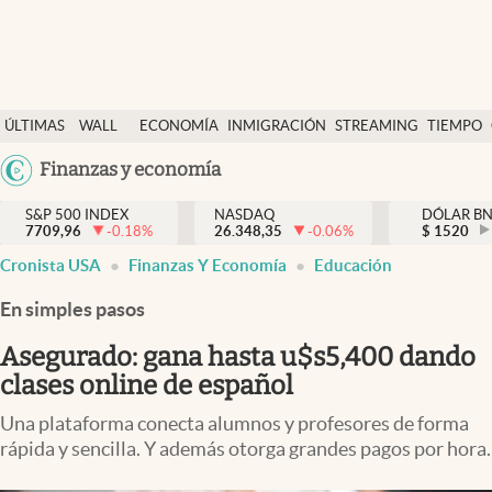
Últimas Noticias
ÚLTIMAS
WALL
ECONOMÍA
INMIGRACIÓN
STREAMING
TIEMPO
Finanzas y economía
NOTICIAS
STREET
Argentina
Finanzas y economía
Wall Street y dólar
Y
España
Inmigración
DÓLAR
S&P 500 INDEX
NASDAQ
DÓLAR B
7709,96
-0.18
%
26.348,35
-0.06
%
México
$
1520
Trending
Cronista USA
Finanzas Y Economía
Educación
USA
Tiempo
Colombia
En simples pasos
Uruguay
Ciencia y salud
Asegurado: gana hasta u$s5,400 dando
Espiritual
clases online de español
Streaming
Una plataforma conecta alumnos y profesores de forma
rápida y sencilla. Y además otorga grandes pagos por hora.
PC y mobile