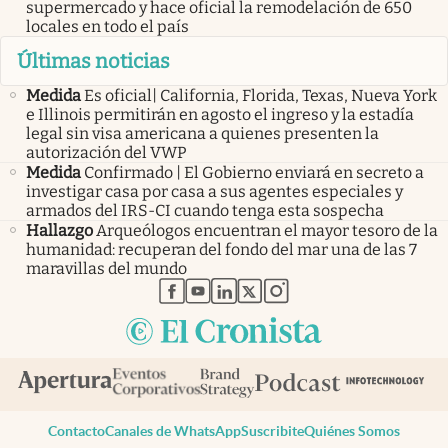
supermercado y hace oficial la remodelación de 650
locales en todo el país
Últimas noticias
Medida
Es oficial| California, Florida, Texas, Nueva York
e Illinois permitirán en agosto el ingreso y la estadía
legal sin visa americana a quienes presenten la
autorización del VWP
Medida
Confirmado | El Gobierno enviará en secreto a
investigar casa por casa a sus agentes especiales y
armados del IRS-CI cuando tenga esta sospecha
Hallazgo
Arqueólogos encuentran el mayor tesoro de la
humanidad: recuperan del fondo del mar una de las 7
maravillas del mundo
abre en nueva pestaña
abre en nueva pestaña
abre en nueva pestaña
abre en nueva pestaña
abre en nueva pestaña
Contacto
Canales de WhatsApp
Suscribite
Quiénes Somos