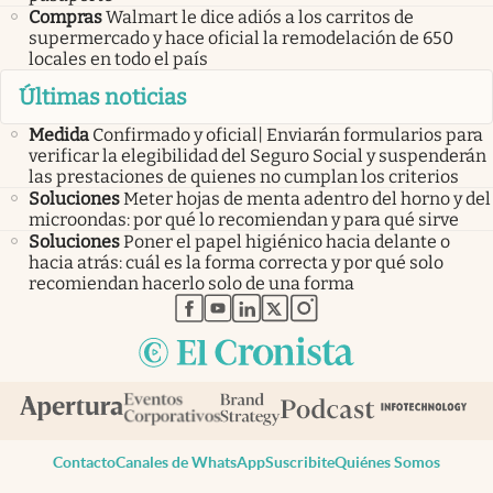
Compras
Walmart le dice adiós a los carritos de
supermercado y hace oficial la remodelación de 650
locales en todo el país
Últimas noticias
Medida
Confirmado y oficial| Enviarán formularios para
verificar la elegibilidad del Seguro Social y suspenderán
las prestaciones de quienes no cumplan los criterios
Soluciones
Meter hojas de menta adentro del horno y del
microondas: por qué lo recomiendan y para qué sirve
Soluciones
Poner el papel higiénico hacia delante o
hacia atrás: cuál es la forma correcta y por qué solo
recomiendan hacerlo solo de una forma
abre en nueva pestaña
abre en nueva pestaña
abre en nueva pestaña
abre en nueva pestaña
abre en nueva pestaña
Contacto
Canales de WhatsApp
Suscribite
Quiénes Somos