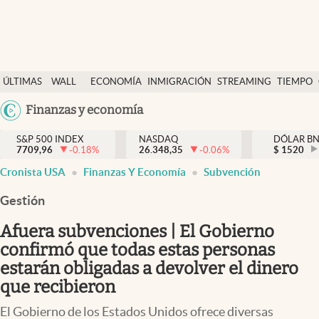
Últimas Noticias
ÚLTIMAS
WALL
ECONOMÍA
INMIGRACIÓN
STREAMING
TIEMPO
Finanzas y economía
NOTICIAS
STREET
Argentina
Finanzas y economía
Wall Street y dólar
Y
España
Inmigración
DÓLAR
S&P 500 INDEX
NASDAQ
DÓLAR B
7709,96
-0.18
%
26.348,35
-0.06
%
México
$
1520
Trending
Cronista USA
Finanzas Y Economía
Subvención
USA
Tiempo
Colombia
Gestión
Uruguay
Ciencia y salud
Afuera subvenciones | El Gobierno
Espiritual
confirmó que todas estas personas
estarán obligadas a devolver el dinero
Streaming
que recibieron
PC y mobile
El Gobierno de los Estados Unidos ofrece diversas