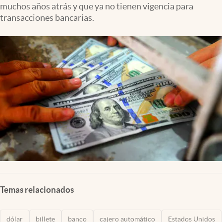
muchos años atrás y que ya no tienen vigencia para
Lifestyle
transacciones bancarias.
USA
Temas relacionados
dólar
billete
banco
cajero automático
Estados Unidos