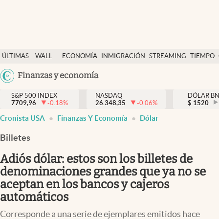
Últimas Noticias
ÚLTIMAS
WALL
ECONOMÍA
INMIGRACIÓN
STREAMING
TIEMPO
Finanzas y economía
NOTICIAS
STREET
Argentina
Finanzas y economía
Wall Street y dólar
Y
España
Inmigración
DÓLAR
S&P 500 INDEX
NASDAQ
DÓLAR B
7709,96
-0.18
%
26.348,35
-0.06
%
México
$
1520
Trending
Cronista USA
Finanzas Y Economía
Dólar
USA
Tiempo
Colombia
Billetes
Uruguay
Ciencia y salud
Adiós dólar: estos son los billetes de
Espiritual
denominaciones grandes que ya no se
aceptan en los bancos y cajeros
Streaming
automáticos
PC y mobile
Corresponde a una serie de ejemplares emitidos hace