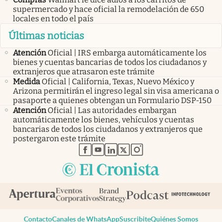
supermercado y hace oficial la remodelación de 650
locales en todo el país
Últimas noticias
Atención
Oficial | IRS embarga automáticamente los
bienes y cuentas bancarias de todos los ciudadanos y
extranjeros que atrasaron este trámite
Medida
Oficial | California, Texas, Nuevo México y
Arizona permitirán el ingreso legal sin visa americana o
pasaporte a quienes obtengan un Formulario DSP-150
Atención
Oficial | Las autoridades embargan
automáticamente los bienes, vehículos y cuentas
bancarias de todos los ciudadanos y extranjeros que
postergaron este trámite
abre en nueva pestaña
abre en nueva pestaña
abre en nueva pestaña
abre en nueva pestaña
abre en nueva pestaña
Contacto
Canales de WhatsApp
Suscribite
Quiénes Somos