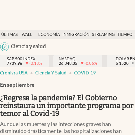
Últimas Noticias
ÚLTIMAS
WALL
ECONOMÍA
INMIGRACIÓN
STREAMING
TIEMPO
Finanzas y economía
NOTICIAS
STREET
Argentina
Ciencia y salud
Wall Street y dólar
Y
España
Inmigración
DÓLAR
S&P 500 INDEX
NASDAQ
DÓLAR B
7709,96
-0.18
%
26.348,35
-0.06
%
México
$
1520
Trending
Cronista USA
Ciencia Y Salud
COVID-19
USA
Tiempo
Colombia
En septiembre
Uruguay
Ciencia y salud
¿Regresa la pandemia? El Gobierno
Espiritual
reinstaura un importante programa por
temor al Covid-19
Streaming
Aunque las muertes y las infecciones graves han
PC y mobile
disminuido drásticamente, las hospitalizaciones han