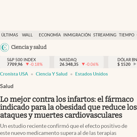
Últimas Noticias
ÚLTIMAS
WALL
ECONOMÍA
INMIGRACIÓN
STREAMING
TIEMPO
Finanzas y economía
NOTICIAS
STREET
Argentina
Ciencia y salud
Wall Street y dólar
Y
España
Inmigración
DÓLAR
S&P 500 INDEX
NASDAQ
DÓLAR B
7709,96
-0.18
%
26.348,35
-0.06
%
México
$
1520
Trending
Cronista USA
Ciencia Y Salud
Estados Unidos
USA
Tiempo
Colombia
Salud
Uruguay
Ciencia y salud
Lo mejor contra los infartos: el fármaco
Espiritual
indicado para la obesidad que reduce los
ataques y muertes cardiovasculares
Streaming
Un estudio reciente confirmó que el efecto positivo de
PC y mobile
este nuevo medicamento supera al de las terapias