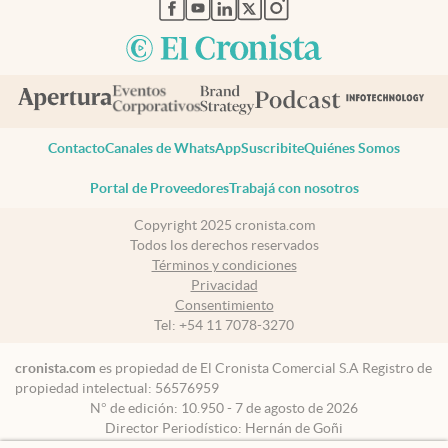
abre en nueva pestaña
abre en nueva pestaña
abre en nueva pestaña
abre en nueva pestaña
abre en nueva pestaña
Contacto
Canales de WhatsApp
Suscribite
Quiénes Somos
Portal de Proveedores
Trabajá con nosotros
Copyright 2025 cronista.com
Todos los derechos reservados
Términos y condiciones
Privacidad
Consentimiento
Tel:
+54 11 7078-3270
cronista.com
es propiedad de El Cronista Comercial S.A Registro de
propiedad intelectual: 56576959
N° de edición: 10.950 - 7 de agosto de 2026
Director Periodístico: Hernán de Goñi