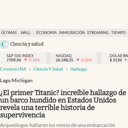
Últimas Noticias
ÚLTIMAS
WALL
ECONOMÍA
INMIGRACIÓN
STREAMING
TIEMPO
Finanzas y economía
NOTICIAS
STREET
Argentina
Ciencia y salud
Wall Street y dólar
Y
España
Inmigración
DÓLAR
S&P 500 INDEX
NASDAQ
DÓLAR B
7709,96
-0.18
%
26.348,35
-0.06
%
México
$
1520
Trending
Cronista USA
Ciencia Y Salud
Hallazgo
USA
Tiempo
Colombia
Lago Michigan
Uruguay
Ciencia y salud
¿El primer Titanic? increíble hallazgo de
Espiritual
un barco hundido en Estados Unidos
revela una terrible historia de
Streaming
supervivencia
PC y mobile
Arqueólogos hallaron los restos de una embarcación