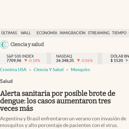
Últimas Noticias
ÚLTIMAS
WALL
ECONOMÍA
INMIGRACIÓN
STREAMING
TIEMPO
Finanzas y economía
NOTICIAS
STREET
Argentina
Ciencia y salud
Wall Street y dólar
Y
España
Inmigración
DÓLAR
S&P 500 INDEX
NASDAQ
DÓLAR B
7709,96
-0.18
%
26.348,35
-0.06
%
México
$
1520
Trending
Cronista USA
Ciencia Y Salud
Mosquito
USA
Tiempo
Colombia
Salud
Uruguay
Ciencia y salud
Alerta sanitaria por posible brote de
Espiritual
dengue: los casos aumentaron tres
veces más
Streaming
Argentina y Brasil enfrentaron un verano con invasión de
PC y mobile
mosquitos y alto porcentaje de pacientes con el virus.