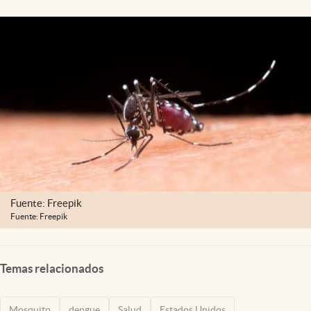
Lifestyle
USA
Fuente: Freepik
Fuente: Freepik
Temas relacionados
Mosquito
dengue
Salud
Estados Unidos