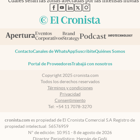
Cuáles serán las zonas afectadas por las intensas lluvias
abre en nueva pestaña
abre en nueva pestaña
abre en nueva pestaña
abre en nueva pestaña
abre en nueva pestaña
Contacto
Canales de WhatsApp
Suscribite
Quiénes Somos
Portal de Proveedores
Trabajá con nosotros
Copyright 2025 cronista.com
Todos los derechos reservados
Términos y condiciones
Privacidad
Consentimiento
Tel:
+54 11 7078-3270
cronista.com
es propiedad de El Cronista Comercial S.A Registro de
propiedad intelectual: 56576959
N° de edición: 10.951 - 8 de agosto de 2026
Director Periodístico: Hernán de Goñi