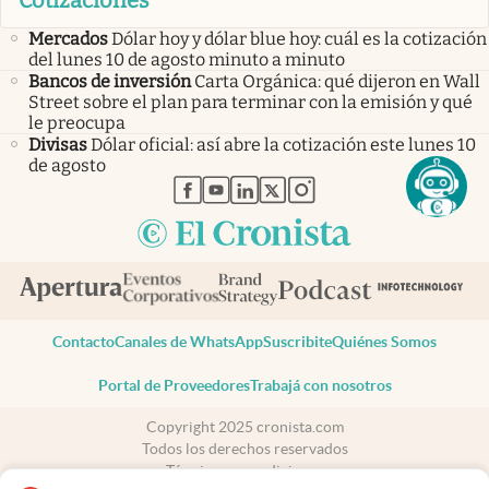
Cotizaciones
Mercados
Dólar hoy y dólar blue hoy: cuál es la cotización
del lunes 10 de agosto minuto a minuto
Bancos de inversión
Carta Orgánica: qué dijeron en Wall
Street sobre el plan para terminar con la emisión y qué
le preocupa
Divisas
Dólar oficial: así abre la cotización este lunes 10
de agosto
abre en nueva pestaña
abre en nueva pestaña
abre en nueva pestaña
abre en nueva pestaña
abre en nueva pestaña
Contacto
Canales de WhatsApp
Suscribite
Quiénes Somos
Portal de Proveedores
Trabajá con nosotros
Copyright 2025 cronista.com
Todos los derechos reservados
Términos y condiciones