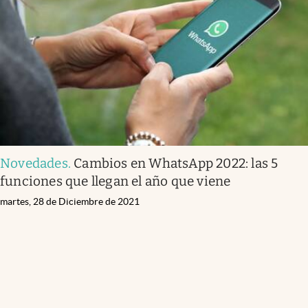
Infotechnology
Clase
Clima
Mundial 2026
Eventos Corporativos
El Cronista Studio
Novedades
.
Cambios en WhatsApp 2022: las 5
Mediakit
funciones que llegan el año que viene
abre en nueva pestaña
Argentina
martes, 28 de Diciembre de 2021