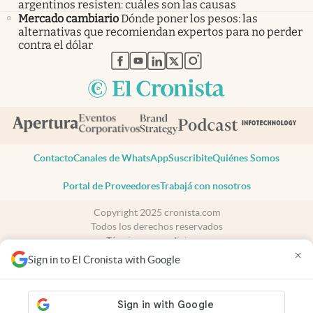
argentinos resisten: cuáles son las causas
Mercado cambiario
Dónde poner los pesos: las
alternativas que recomiendan expertos para no perder
contra el dólar
abre en nueva pestaña
abre en nueva pestaña
abre en nueva pestaña
abre en nueva pestaña
abre en nueva pestaña
Contacto
Canales de WhatsApp
Suscribite
Quiénes Somos
Portal de Proveedores
Trabajá con nosotros
Copyright 2025 cronista.com
Todos los derechos reservados
Términos y condiciones
×
Privacidad
Sign in to El Cronista with Google
Consentimiento
Tel:
+54 11 7078-3270
cronista.com
es propiedad de El Cronista Comercial S.A Registro de