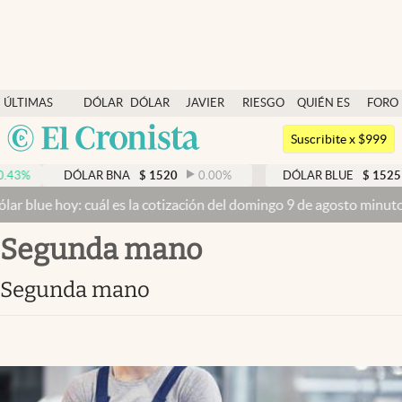
Últimas noticias
ÚLTIMAS
DÓLAR
DÓLAR
JAVIER
RIESGO
QUIÉN ES
FORO
Dólar
NOTICIAS
BLUE
MILEI
PAÍS
QUIÉN
Argentina
Members
Suscribite x $999
España
Economía y Política
DÓLAR BNA
$
1520
0.00
%
DÓLAR BLUE
$
1525
-0.33
México
 hoy: cuál es la cotización del domingo 9 de agosto minuto a minu
Finanzas y Mercados
USA
segunda mano
Mercados Online
Colombia
Uruguay
Negocios
segunda mano
Columnistas
Otras secciones
Apertura