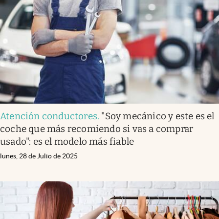
Infotechnology
Clase
Clima
Mundial 2026
Eventos Corporativos
El Cronista Studio
Atención conductores
.
"Soy mecánico y este es el
Mediakit
coche que más recomiendo si vas a comprar
abre en nueva pestaña
usado": es el modelo más fiable
Argentina
lunes, 28 de Julio de 2025