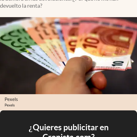
devuelto la renta?
Pexels
Pexels
¿Quieres publicitar en
Cronista.com?