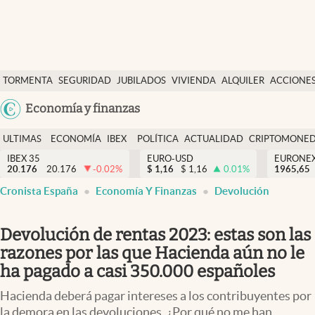
Últimas Noticias
TORMENTA
SEGURIDAD
JUBILADOS
VIVIENDA
ALQUILER
ACCIONE
Economía y finanzas
SOCIAL
Argentina
Economía y finanzas
Política
España
Actualidad
ULTIMAS
ECONOMÍA
IBEX
POLÍTICA
ACTUALIDAD
CRIPTOMONE
México
NOTICIAS
Y
Y
IBEX 35
EURO-USD
EURONE
Criptomonedas
20.176
20.176
-0.02
%
$
1,16
$
1,16
0.01
%
USA
1965,65
FINANZAS
EURO
Cronista España
Economía Y Finanzas
Devolución
Colombia
España
Uruguay
Devolución de rentas 2023: estas son las
razones por las que Hacienda aún no le
ha pagado a casi 350.000 españoles
Hacienda deberá pagar intereses a los contribuyentes por
la demora en las devoluciones. ¿Por qué no me han