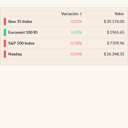
Variación
Valor
-0,02
%
$
20.176,00
Ibex 35 Index
0,41
%
$
1965,65
Euronext 100 ID
-0,18
%
$
7709,96
S&P 500 Index
-0,06
%
$
26.348,35
Nasdaq