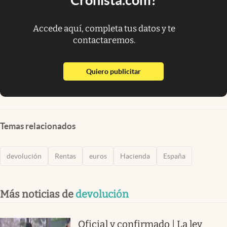
Accede aquí, completa tus datos y te
contactaremos.
abre en nueva pestaña
Quiero publicitar
Temas relacionados
devolución
Rentas
euros
Hacienda
España
Más noticias de
devolución
Oficial y confirmado | La ley