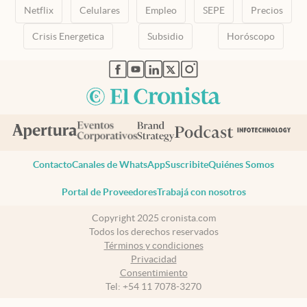
Netflix
Celulares
Empleo
SEPE
Precios
Crisis Energetica
Subsidio
Horóscopo
abre en nueva pestaña
abre en nueva pestaña
abre en nueva pestaña
abre en nueva pestaña
abre en nueva pestaña
Contacto
Canales de WhatsApp
Suscribite
Quiénes Somos
Portal de Proveedores
Trabajá con nosotros
Copyright 2025 cronista.com
Todos los derechos reservados
Términos y condiciones
Privacidad
Consentimiento
Tel:
+54 11 7078-3270