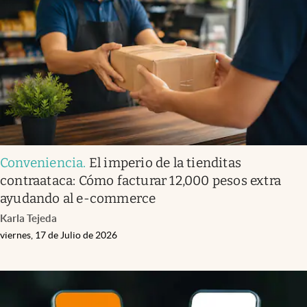
Infotechnology
Clase
Clima
Mundial 2026
Eventos Corporativos
El Cronista Studio
Conveniencia
.
El imperio de la tienditas
Mediakit
contraataca: Cómo facturar 12,000 pesos extra
abre en nueva pestaña
ayudando al e-commerce
Argentina
Karla Tejeda
viernes, 17 de Julio de 2026