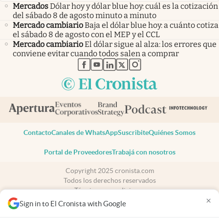
Mercados
Dólar hoy y dólar blue hoy: cuál es la cotización
del sábado 8 de agosto minuto a minuto
Mercado cambiario
Baja el dólar blue hoy: a cuánto cotiza
el sábado 8 de agosto con el MEP y el CCL
Mercado cambiario
El dólar sigue al alza: los errores que
conviene evitar cuando todos salen a comprar
abre en nueva pestaña
abre en nueva pestaña
abre en nueva pestaña
abre en nueva pestaña
abre en nueva pestaña
Contacto
Canales de WhatsApp
Suscribite
Quiénes Somos
Portal de Proveedores
Trabajá con nosotros
Copyright 2025 cronista.com
Todos los derechos reservados
Términos y condiciones
×
Privacidad
Sign in to El Cronista with Google
Consentimiento