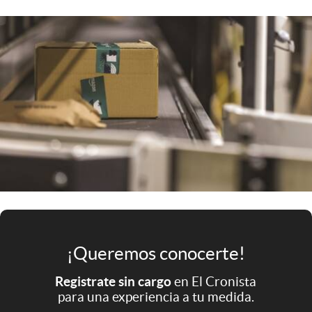
Infotechnology
Clase
Clima
Mundial 2026
Eventos Corporativos
El Cronista Studio
Mediakit
abre en nueva pestaña
Argentina
¡Queremos conocerte!
Registrate sin cargo
en El Cronista
para una experiencia a tu medida.