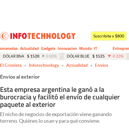
Últimas noticias
Dólar
Suscribite x $800
Members
tomonedas
Actualidad
Gadgets
Innovacion
Mundo
IT
Entrepre
CIO
Business
Economía y Política
DÓLAR BNA
$
1520
0.00
%
DÓLAR BLUE
$
1525
-0.33
%
El Cronista
Infotechnology
Actualidad
Envíos
Finanzas y Mercados
Envíos al exterior
Mercados Online
Esta empresa argentina le ganó a la
Negocios
burocracia y facilitó el envío de cualquier
Columnistas
paquete al exterior
Otras secciones
El nicho de negocios de exportación viene ganando
terreno. Quiénes lo usan y para qué conviene.
Apertura