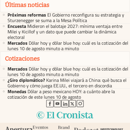
Últimas noticias
Próximas reformas
El Gobierno reconfigura su estrategia y
Sturzenegger se suma a la Mesa Política
Encuesta
Midieron el balotaje 2027: mínima ventaja entre
Milei y Kicillof y un dato que puede cambiar la dinámica
electoral
Mercados
Dólar hoy y dólar blue hoy: cuál es la cotización del
lunes 10 de agosto minuto a minuto
Cotizaciones
Mercados
Dólar hoy y dólar blue hoy: cuál es la cotización del
lunes 10 de agosto minuto a minuto
¿Giro diplomático?
Karina Milei viajará a China: qué busca el
Gobierno y cómo juega EE.UU., el tercero en discordia
Monedas
Dólar a peso mexicano HOY: a cuánto abre la
cotización de este lunes 10 de agosto
abre en nueva pestaña
abre en nueva pestaña
abre en nueva pestaña
abre en nueva pestaña
abre en nueva pestaña