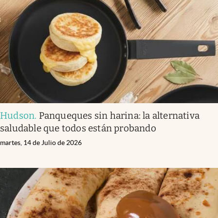
Infotechnology
Clase
Clima
Mundial 2026
Eventos Corporativos
El Cronista Studio
Hudson
.
Panqueques sin harina: la alternativa
Mediakit
saludable que todos están probando
abre en nueva pestaña
Argentina
martes, 14 de Julio de 2026