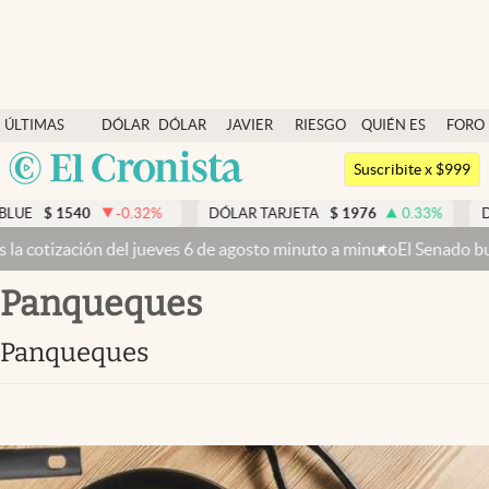
Últimas noticias
ÚLTIMAS
DÓLAR
DÓLAR
JAVIER
RIESGO
QUIÉN ES
FORO
Dólar
NOTICIAS
BLUE
MILEI
PAÍS
QUIÉN
Argentina
Members
Suscribite x $999
España
Economía y Política
540
-0.32
%
DÓLAR TARJETA
$
1976
0.33
%
DÓLAR ME
México
l jueves 6 de agosto minuto a minuto
El Senado busca aprobar la Ley 
Finanzas y Mercados
USA
panqueques
Mercados Online
Colombia
Uruguay
Negocios
panqueques
Columnistas
Otras secciones
Apertura