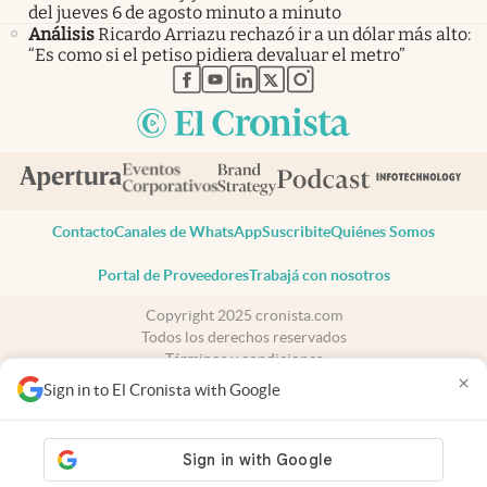
del jueves 6 de agosto minuto a minuto
Análisis
Ricardo Arriazu rechazó ir a un dólar más alto:
“Es como si el petiso pidiera devaluar el metro”
abre en nueva pestaña
abre en nueva pestaña
abre en nueva pestaña
abre en nueva pestaña
abre en nueva pestaña
Contacto
Canales de WhatsApp
Suscribite
Quiénes Somos
Portal de Proveedores
Trabajá con nosotros
Copyright 2025 cronista.com
Todos los derechos reservados
Términos y condiciones
×
Privacidad
Sign in to El Cronista with Google
Consentimiento
Tel:
+54 11 7078-3270
cronista.com
es propiedad de El Cronista Comercial S.A Registro de