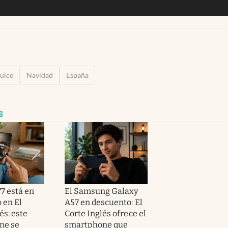
ulce
Navidad
España
s
7 está en
El Samsung Galaxy
 en El
A57 en descuento: El
és: este
Corte Inglés ofrece el
ne se
smartphone que