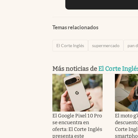
Temas relacionados
El Corte Inglés
supermercado
pan d
Más noticias de
El Corte Inglé
El Google Pixel 10 Pro
El moto g7
se encuentra en
descuento
oferta: El Corte Inglés
Corte Ingl
presenta este
smartpho