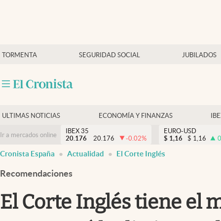
Últimas Noticias
TORMENTA
SEGURIDAD SOCIAL
JUBILADOS
Economía y finanzas
Política
Actualidad
Criptomonedas
ULTIMAS NOTICIAS
ECONOMÍA Y FINANZAS
IB
IBEX 35
EURO-USD
Ir a mercados online
20.176
20.176
-0.02
%
$
1,16
$
1,16
0
Cronista España
Actualidad
El Corte Inglés
Recomendaciones
El Corte Inglés tiene el