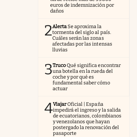
euros de indemnización por
daños
2
Alerta
Se aproxima la
tormenta del siglo al país.
Cuáles serán las zonas
afectadas por las intensas
lluvias
3
Truco
Qué significa encontrar
una botella en la rueda del
coche y por qué es
fundamental saber cómo
actuar
4
Viajar
Oficial | España
impedirá el ingreso y la salida
de ecuatorianos, colombianos
y venezolanos que hayan
postergado la renovación del
pasaporte