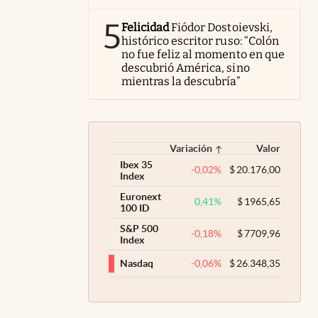
5
Felicidad
Fiódor Dostoievski,
histórico escritor ruso: “Colón
no fue feliz al momento en que
descubrió América, sino
mientras la descubría”
Variación
Valor
Ibex 35
-0,02
%
$
20.176,00
Index
Euronext
0,41
%
$
1965,65
100 ID
S&P 500
-0,18
%
$
7709,96
Index
-0,06
%
$
26.348,35
Nasdaq