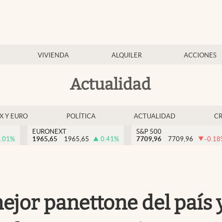
VIVIENDA
ALQUILER
ACCIONES
Actualidad
EX Y EURO
POLÍTICA
ACTUALIDAD
C
EURONEXT
S&P 500
.01
%
1965,65
1965,65
0.41
%
7709,96
7709,96
-0.18
 mejor panettone del país