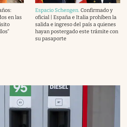
 años:
Espacio Schengen
.
Confirmado y
os en las
oficial | España e Italia prohíben la
isito
salida e ingreso del país a quienes
llos”
hayan postergado este trámite con
su pasaporte