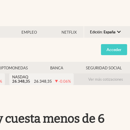
Edición:
España
EMPLEO
NETFLIX
Argentina
Acceder
España
México
RIPTOMONEDAS
BANCA
SEGURIDAD SOCIAL
USA
NASDAQ
Colombia
Ver más cotizaciones
%
26.348,35
26.348,35
-0.06
%
Uruguay
 y cuesta menos de 6