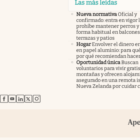
Las más leidas
Nueva normativa
Oficial y
confirmado: entra en vigor l
prohíbe mantener perros y 
forma habitual en balcones
terrazas y patios
Hogar
Envolver el dinero en
en papel aluminio: para qué
por qué recomiendan hacer
Oportunidad única
Buscan
voluntarios para vivir gratis
montañas y ofrecen alojam
asegurado en una remota is
Nueva Zelanda por cuidar c
abre en nueva pestaña
abre en nueva pestaña
abre en nueva pestaña
abre en nueva pestaña
abre en nueva pestaña