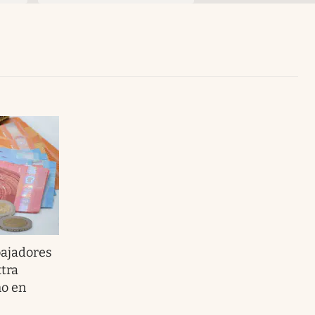
Uruguay
bajadores
xtra
mo en