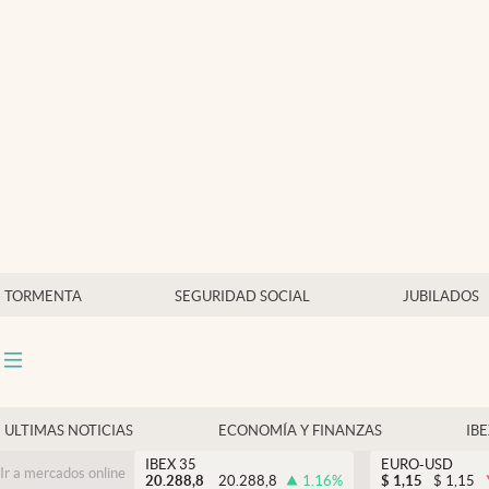
Últimas Noticias
Economía y finanzas
Política
Actualidad
Criptomonedas
TORMENTA
SEGURIDAD SOCIAL
JUBILADOS
ULTIMAS NOTICIAS
ECONOMÍA Y FINANZAS
IB
IBEX 35
EURO-USD
Ir a mercados online
20.288,8
20.288,8
1.16
%
$
1,15
$
1,15