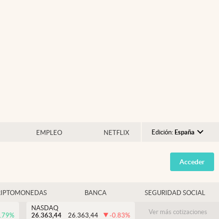
Edición:
España
EMPLEO
NETFLIX
Argentina
Acceder
España
México
RIPTOMONEDAS
BANCA
SEGURIDAD SOCIAL
USA
NASDAQ
Colombia
Ver más cotizaciones
.79
%
26.363,44
26.363,44
-0.83
%