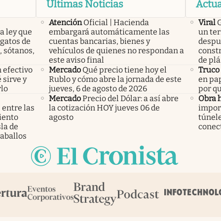
Últimas Noticias
Actua
Atención
Oficial | Hacienda
Viral
G
a ley que
embargará automáticamente las
un ter
gatos de
cuentas bancarias, bienes y
despué
, sótanos,
vehículos de quienes no respondan a
const
este aviso final
de plá
 efectivo
Mercado
Qué precio tiene hoy el
Truco
 sirve y
Rublo y cómo abre la jornada de este
en pap
lo
jueves, 6 de agosto de 2026
por qu
Mercado
Precio del Dólar: a así abre
Obra h
 entre las
la cotización HOY jueves 06 de
import
iento
agosto
túnele
la de
conec
aballos