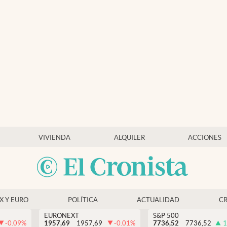
VIVIENDA
ALQUILER
ACCIONES
EX Y EURO
POLÍTICA
ACTUALIDAD
C
EURONEXT
S&P 500
-0.09
%
1957,69
1957,69
-0.01
%
7736,52
7736,52
1