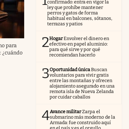
1
confirmado: entra en vigor la
ley que prohíbe mantener
perros y gatos de forma
habitual en balcones, sótanos,
terrazas y patios
2
Hogar
Envolver el dinero en
efectivo en papel aluminio:
no para
para qué sirve y por qué
3: ¿cuándo
recomiendan hacerlo
3
Oportunidad única
Buscan
voluntarios para vivir gratis
entre las montañas y ofrecen
alojamiento asegurado en una
remota isla de Nueva Zelanda
por cuidar caballos
4
Avance militar
Zarpa el
submarino más moderno de la
Armada: fue construido aquí
en el país y es el orgullo