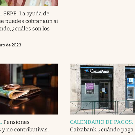
A
.
SEPE: La ayuda de
e puedes cobrar aún si
ndo, ¿cuáles son los
nero de 2023
A
.
Pensiones
CALENDARIO DE PAGOS
.
 y no contributivas:
Caixabank: ¿cuándo paga 