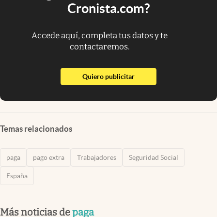
Cronista.com?
Accede aquí, completa tus datos y te
contactaremos.
abre en nueva pestaña
Quiero publicitar
Temas relacionados
paga
pago extra
Trabajadores
Seguridad Social
España
Más noticias de
paga