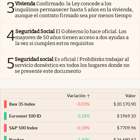
3
Vivienda
Confirmado: la Ley concede a los
inquilinos permanecer hasta 5 años en la vivienda,
aunque el contrato firmado sea por menos tiempo
4
Seguridad Social
El Gobierno lo hace oficial. Los
mayores de 50 años tienen acceso a dos ayudas a
la vez si cumplen estos requisitos
5
Seguridad social
Es oficial | Prohibirán trabajar al
servicio doméstico en todos los hogares donde no
se presente este documento
Variación
Valor
-0,03
%
$
20.170,90
Ibex 35 Index
0,18
%
$
1969,10
Euronext 100 ID
-0,18
%
$
7709,96
S&P 500 Index
1,30
%
$
26.690,62
Nasdaq