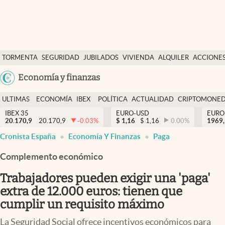
Últimas Noticias
TORMENTA
SEGURIDAD
JUBILADOS
VIVIENDA
ALQUILER
ACCIONE
Economía y finanzas
SOCIAL
Argentina
Economía y finanzas
Política
España
Actualidad
ULTIMAS
ECONOMÍA
IBEX
POLÍTICA
ACTUALIDAD
CRIPTOMONE
México
NOTICIAS
Y
Y
IBEX 35
EURO-USD
EURO
Criptomonedas
20.170,9
20.170,9
-0.03
%
$
1,16
$
1,16
0.00
%
USA
1969,
FINANZAS
EURO
Cronista España
Economía Y Finanzas
Paga
Colombia
España
Uruguay
Complemento económico
Trabajadores pueden exigir una 'paga'
extra de 12.000 euros: tienen que
cumplir un requisito máximo
La Seguridad Social ofrece incentivos económicos para