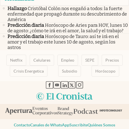
Hallazgo
Cristóbal Colón nos engañó a todos: la fuerte
enfermedad que propagó durante su descubrimiento de
América
Predicción diaria
Horóscopo de Aries para HOY, lunes 10
de agosto: ¿cómo te irá en el amor, la salud y el trabajo?
Predicción diaria
Horóscopo de Tauro: así te irá en el
amor y el trabajo este lunes 10 de agosto, según los
astros
Netflix
Celulares
Empleo
SEPE
Precios
Crisis Energetica
Subsidio
Horóscopo
abre en nueva pestaña
abre en nueva pestaña
abre en nueva pestaña
abre en nueva pestaña
abre en nueva pestaña
Contacto
Canales de WhatsApp
Suscribite
Quiénes Somos