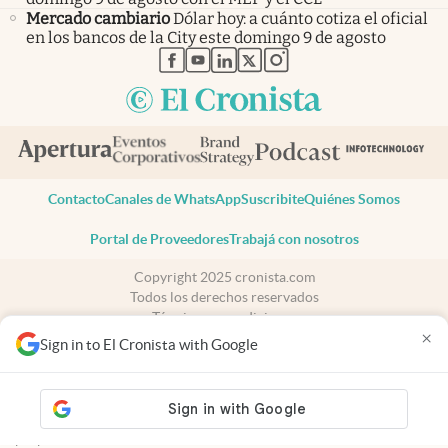
Mercado cambiario
Dólar hoy: a cuánto cotiza el oficial
en los bancos de la City este domingo 9 de agosto
abre en nueva pestaña
abre en nueva pestaña
abre en nueva pestaña
abre en nueva pestaña
abre en nueva pestaña
Contacto
Canales de WhatsApp
Suscribite
Quiénes Somos
Portal de Proveedores
Trabajá con nosotros
Copyright 2025 cronista.com
Todos los derechos reservados
Términos y condiciones
×
Privacidad
Sign in to El Cronista with Google
Consentimiento
Tel:
+54 11 7078-3270
cronista.com
es propiedad de El Cronista Comercial S.A Registro de
propiedad intelectual: 56576959