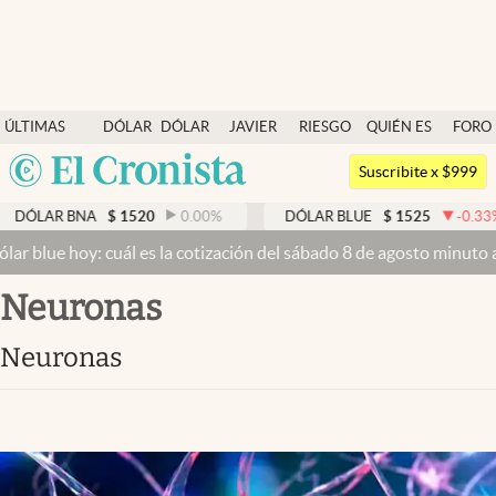
Últimas noticias
ÚLTIMAS
DÓLAR
DÓLAR
JAVIER
RIESGO
QUIÉN ES
FORO
Dólar
NOTICIAS
BLUE
MILEI
PAÍS
QUIÉN
Argentina
Members
Suscribite x $999
España
Economía y Política
NA
$
1520
0.00
%
DÓLAR BLUE
$
1525
-0.33
%
DÓL
México
 cuál es la cotización del sábado 8 de agosto minuto a minuto
Dólar
Finanzas y Mercados
USA
neuronas
Mercados Online
Colombia
Uruguay
Negocios
neuronas
Columnistas
Otras secciones
Apertura