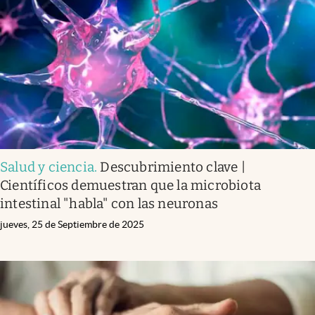
Infotechnology
Clase
Clima
Mundial 2026
Eventos Corporativos
El Cronista Studio
Salud y ciencia
.
Descubrimiento clave |
Mediakit
Científicos demuestran que la microbiota
abre en nueva pestaña
intestinal "habla" con las neuronas
Argentina
jueves, 25 de Septiembre de 2025