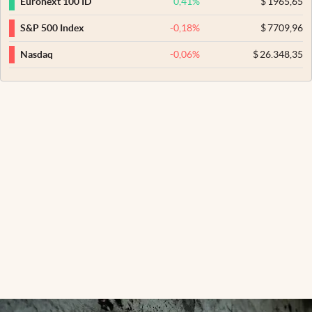
0,41
%
$
1965,65
Euronext 100 ID
-0,18
%
$
7709,96
S&P 500 Index
-0,06
%
$
26.348,35
Nasdaq