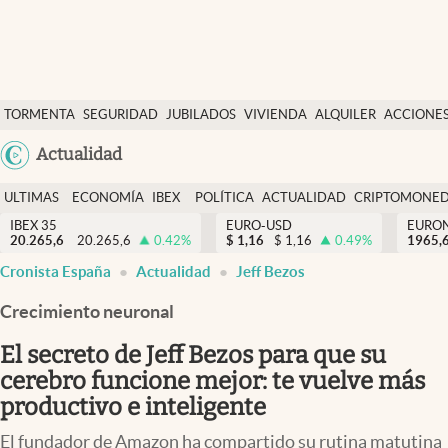
Últimas Noticias
TORMENTA
SEGURIDAD
JUBILADOS
VIVIENDA
ALQUILER
ACCIONE
Economía y finanzas
SOCIAL
Argentina
Actualidad
Política
España
Actualidad
ULTIMAS
ECONOMÍA
IBEX
POLÍTICA
ACTUALIDAD
CRIPTOMONE
México
NOTICIAS
Y
Y
IBEX 35
EURO-USD
EURO
Criptomonedas
20.265,6
20.265,6
0.42
%
$
1,16
$
1,16
0.49
%
USA
1965,
FINANZAS
EURO
Cronista España
Actualidad
Jeff Bezos
Colombia
España
Uruguay
Crecimiento neuronal
El secreto de Jeff Bezos para que su
cerebro funcione mejor: te vuelve más
productivo e inteligente
El fundador de Amazon ha compartido su rutina matutina