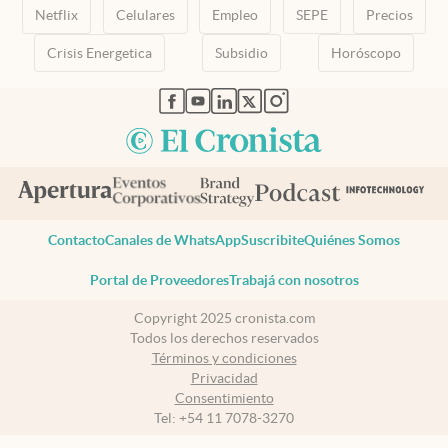
Netflix
Celulares
Empleo
SEPE
Precios
Crisis Energetica
Subsidio
Horóscopo
abre en nueva pestaña
abre en nueva pestaña
abre en nueva pestaña
abre en nueva pestaña
abre en nueva pestaña
Contacto
Canales de WhatsApp
Suscribite
Quiénes Somos
Portal de Proveedores
Trabajá con nosotros
Copyright 2025 cronista.com
Todos los derechos reservados
Términos y condiciones
Privacidad
Consentimiento
Tel:
+54 11 7078-3270