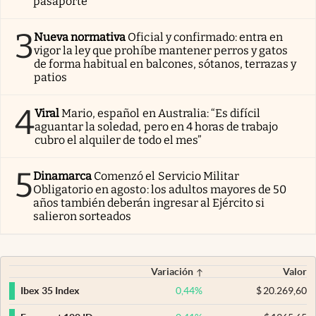
pasaporte
3
Nueva normativa
Oficial y confirmado: entra en
vigor la ley que prohíbe mantener perros y gatos
de forma habitual en balcones, sótanos, terrazas y
patios
4
Viral
Mario, español en Australia: “Es difícil
aguantar la soledad, pero en 4 horas de trabajo
cubro el alquiler de todo el mes”
5
Dinamarca
Comenzó el Servicio Militar
Obligatorio en agosto: los adultos mayores de 50
años también deberán ingresar al Ejército si
salieron sorteados
Variación
Valor
0,44
%
$
20.269,60
Ibex 35 Index