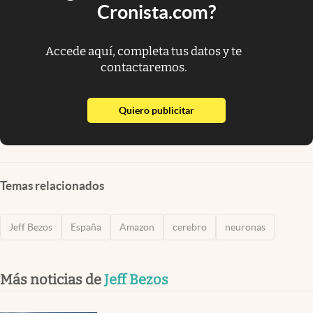
Cronista.com?
Accede aquí, completa tus datos y te
contactaremos.
abre en nueva pestaña
Quiero publicitar
Temas relacionados
Jeff Bezos
España
Amazon
cerebro
neuronas
Más noticias de
Jeff Bezos