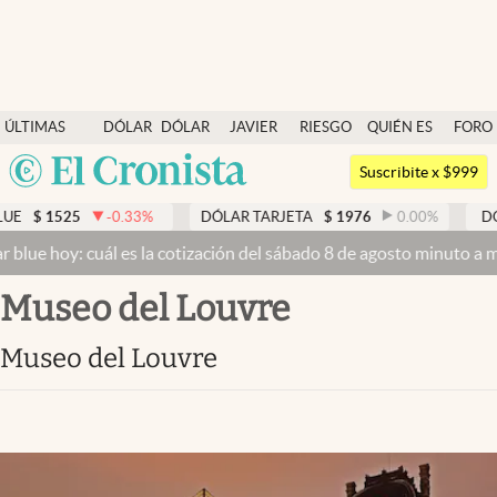
Últimas noticias
ÚLTIMAS
DÓLAR
DÓLAR
JAVIER
RIESGO
QUIÉN ES
FORO
Dólar
NOTICIAS
BLUE
MILEI
PAÍS
QUIÉN
Argentina
Members
Suscribite x $999
España
Economía y Política
25
-0.33
%
DÓLAR TARJETA
$
1976
0.00
%
DÓLAR ME
México
oy: cuál es la cotización del sábado 8 de agosto minuto a minuto
Dó
Finanzas y Mercados
USA
Museo del Louvre
Mercados Online
Colombia
Uruguay
Negocios
Museo del Louvre
Columnistas
Otras secciones
Apertura