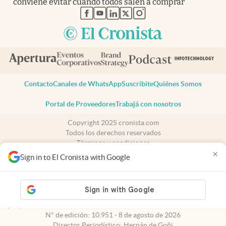
conviene evitar cuando todos salen a comprar
abre en nueva pestaña
abre en nueva pestaña
abre en nueva pestaña
abre en nueva pestaña
abre en nueva pestaña
Contacto
Canales de WhatsApp
Suscribite
Quiénes Somos
Portal de Proveedores
Trabajá con nosotros
Copyright 2025 cronista.com
Todos los derechos reservados
Términos y condiciones
×
Privacidad
Sign in to El Cronista with Google
Consentimiento
Tel:
+54 11 7078-3270
cronista.com
es propiedad de El Cronista Comercial S.A Registro de
propiedad intelectual: 56576959
N° de edición: 10.951 - 8 de agosto de 2026
Director Periodístico: Hernán de Goñi