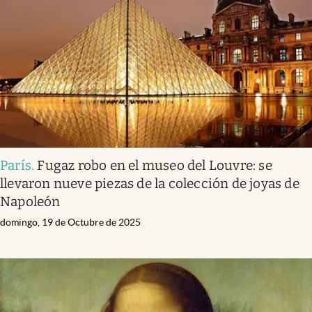
Infotechnology
Clase
Clima
Mundial 2026
Eventos Corporativos
El Cronista Studio
París
.
Fugaz robo en el museo del Louvre: se
Mediakit
llevaron nueve piezas de la colección de joyas de
abre en nueva pestaña
Napoleón
Argentina
domingo, 19 de Octubre de 2025