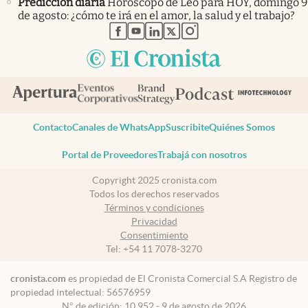
Predicción diaria
Horóscopo de Leo para HOY, domingo 9
de agosto: ¿cómo te irá en el amor, la salud y el trabajo?
abre en nueva pestaña
abre en nueva pestaña
abre en nueva pestaña
abre en nueva pestaña
abre en nueva pestaña
Contacto
Canales de WhatsApp
Suscribite
Quiénes Somos
Portal de Proveedores
Trabajá con nosotros
Copyright 2025 cronista.com
Todos los derechos reservados
Términos y condiciones
Privacidad
Consentimiento
Tel:
+54 11 7078-3270
cronista.com
es propiedad de El Cronista Comercial S.A Registro de
propiedad intelectual: 56576959
N° de edición: 10.952 - 9 de agosto de 2026