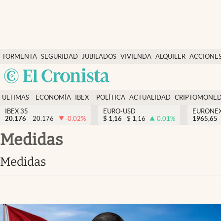
Últimas Noticias
TORMENTA
SEGURIDAD
JUBILADOS
VIVIENDA
ALQUILER
ACCIONE
Economía y finanzas
SOCIAL
Argentina
Política
España
Actualidad
ULTIMAS
ECONOMÍA
IBEX
POLÍTICA
ACTUALIDAD
CRIPTOMONE
México
NOTICIAS
Y
Y
IBEX 35
EURO-USD
EURONE
Criptomonedas
20.176
20.176
-0.02
%
$
1,16
$
1,16
0.01
%
USA
1965,65
FINANZAS
EURO
Colombia
medidas
España
Uruguay
medidas