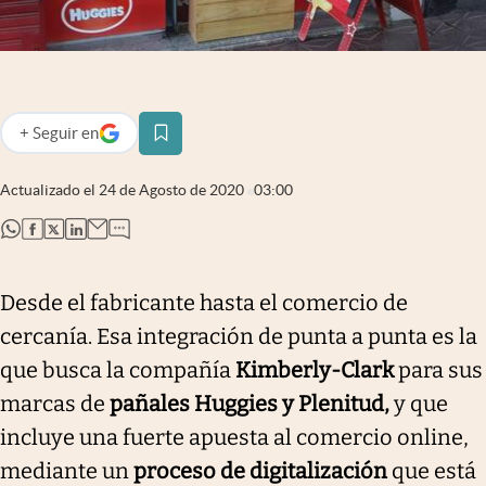
Infotechnology
Clase
Clima
+
Seguir
en
Mundial 2026
abre en nueva pestaña
Eventos Corporativos
Actualizado el
24 de Agosto de 2020
03:00
El Cronista Studio
abre en nueva pestaña
abre en nueva pestaña
abre en nueva pestaña
abre en nueva pestaña
Mediakit
Desde el fabricante hasta el comercio de
abre en nueva pestaña
Argentina
cercanía. Esa integración de punta a punta es la
que busca la compañía
Kimberly-Clark
para sus
marcas de
pañales Huggies y Plenitud,
y que
incluye una fuerte apuesta al comercio online,
mediante un
proceso de digitalización
que está