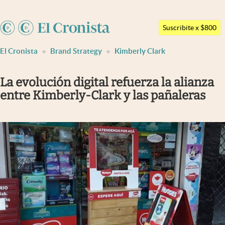
Argentina
Suscribite x $800
Últimas noticias
España
El Cronista
Brand Strategy
Kimberly Clark
México
Dólar
USA
Members
La evolución digital refuerza la alianza
Colombia
entre Kimberly-Clark y las pañaleras
Economía y Política
Uruguay
Finanzas y Mercados
Mercados Online
Negocios
Columnistas
Otras secciones
Apertura