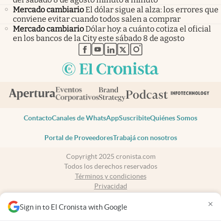
Mercado cambiario
El dólar sigue al alza: los errores que
conviene evitar cuando todos salen a comprar
Mercado cambiario
Dólar hoy: a cuánto cotiza el oficial
en los bancos de la City este sábado 8 de agosto
abre en nueva pestaña
abre en nueva pestaña
abre en nueva pestaña
abre en nueva pestaña
abre en nueva pestaña
Contacto
Canales de WhatsApp
Suscribite
Quiénes Somos
Portal de Proveedores
Trabajá con nosotros
Copyright 2025 cronista.com
Todos los derechos reservados
Términos y condiciones
Privacidad
Consentimiento
×
Tel:
+54 11 7078-3270
Sign in to El Cronista with Google