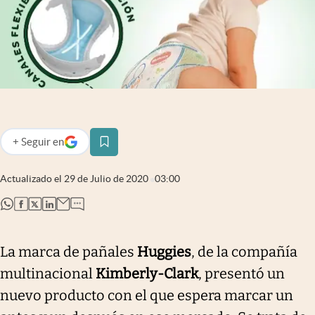
Infotechnology
Clase
Clima
Mundial 2026
Eventos Corporativos
El Cronista Studio
+
Seguir
en
abre en nueva pestaña
Mediakit
Actualizado el
29 de Julio de 2020
03:00
abre en nueva pestaña
abre en nueva pestaña
abre en nueva pestaña
abre en nueva pestaña
abre en nueva pestaña
Argentina
La marca de pañales
Huggies
, de la compañía
multinacional
Kimberly-Clark
, presentó un
nuevo producto con el que espera marcar un