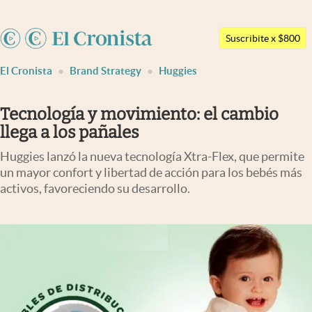
Argentina
Suscribite x $800
Últimas noticias
España
El Cronista
Brand Strategy
Huggies
México
Dólar
USA
Members
Tecnología y movimiento: el cambio
Colombia
llega a los pañales
Economía y Política
Uruguay
Huggies lanzó la nueva tecnología Xtra-Flex, que permite
Finanzas y Mercados
un mayor confort y libertad de acción para los bebés más
activos, favoreciendo su desarrollo.
Mercados Online
Negocios
Columnistas
Otras secciones
Apertura