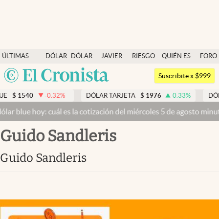
Últimas noticias
ÚLTIMAS
DÓLAR
DÓLAR
JAVIER
RIESGO
QUIÉN ES
FORO
Dólar
NOTICIAS
BLUE
MILEI
PAÍS
QUIÉN
Argentina
Members
Suscribite x $999
España
Economía y Política
-0.32
%
DÓLAR TARJETA
$
1976
0.33
%
DÓLAR MEP
$
1
México
 cuál es la cotización del miércoles 5 de agosto minuto a minuto
Dó
Finanzas y Mercados
USA
Guido Sandleris
Mercados Online
Colombia
Uruguay
Negocios
Guido Sandleris
Columnistas
Otras secciones
Apertura