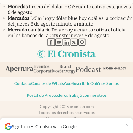
Monedas
Precio del dólar HOY: cuánto cotiza este jueves
6 de agosto
Mercados
Dólar hoy y dólar blue hoy: cuál es la cotización
del jueves 6 de agosto minuto a minuto
Mercado cambiario
Dólar hoy: a cuánto cotiza el oficial
en los bancos de la City este jueves 6 de agosto
abre en nueva pestaña
abre en nueva pestaña
abre en nueva pestaña
abre en nueva pestaña
abre en nueva pestaña
Contacto
Canales de WhatsApp
Suscribite
Quiénes Somos
Portal de Proveedores
Trabajá con nosotros
Copyright 2025 cronista.com
Todos los derechos reservados
Términos y condiciones
×
Privacidad
Sign in to El Cronista with Google
Consentimiento