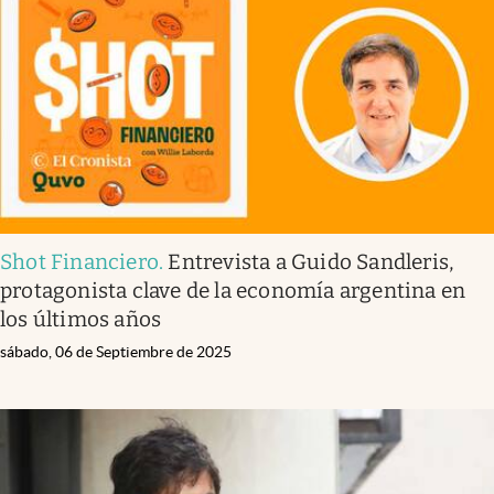
Infotechnology
Clase
Clima
Mundial 2026
Eventos Corporativos
El Cronista Studio
Shot Financiero
.
Entrevista a Guido Sandleris,
Mediakit
protagonista clave de la economía argentina en
abre en nueva pestaña
los últimos años
Argentina
sábado, 06 de Septiembre de 2025