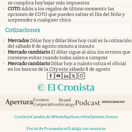
se complica hoy bajar más impuestos
COTO
Adiós a los regalos de último momento: las
opciones de COTO que pueden salvar el Día del Niño y
sorprender a cualquier chico
Cotizaciones
Mercados
Dólar hoy y dólar blue hoy: cuál es la cotización
del sábado 8 de agosto minuto a minuto
Mercado cambiario
El dólar sigue al alza: los errores que
conviene evitar cuando todos salen a comprar
Mercado cambiario
Dólar hoy: a cuánto cotiza el oficial
en los bancos de la City este sábado 8 de agosto
abre en nueva pestaña
abre en nueva pestaña
abre en nueva pestaña
abre en nueva pestaña
abre en nueva pestaña
Contacto
Canales de WhatsApp
Suscribite
Quiénes Somos
Portal de Proveedores
Trabajá con nosotros