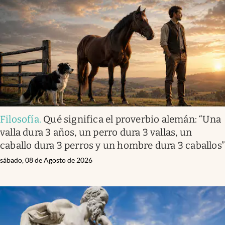
Infotechnology
Clase
Clima
Mundial 2026
Eventos Corporativos
El Cronista Studio
Filosofía
.
Qué significa el proverbio alemán: “Una
Mediakit
valla dura 3 años, un perro dura 3 vallas, un
abre en nueva pestaña
caballo dura 3 perros y un hombre dura 3 caballos
Argentina
sábado, 08 de Agosto de 2026