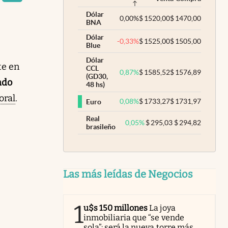
Dólar
0,00
%
$
1520,00
$
1470,00
BNA
Dólar
-0,33
%
$
1525,00
$
1505,00
Blue
Dólar
te en
CCL
0,87
%
$
1585,52
$
1576,89
(GD30,
ado
48 hs)
oral
.
0,08
%
$
1733,27
$
1731,97
Euro
Real
0,05
%
$
295,03
$
294,82
brasileño
Las más leídas de Negocios
1
u$s 150 millones
La joya
inmobiliaria que “se vende
sola”: será la nueva torre más