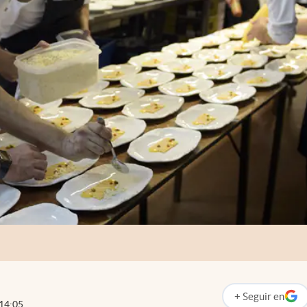
+
Seguir
en
abre en nueva p
14:05