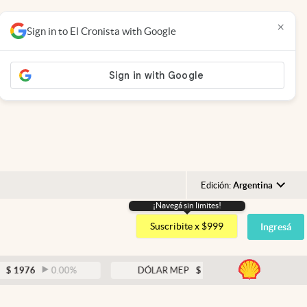
×
Sign in to El Cronista with Google
Edición:
Argentina
¡Navegá sin limites!
Argentina
Suscribite x $999
Ingresá
España
México
abre
0.00
%
DÓLAR MEP
$
1526,03
0.43
%
USA
Colombia