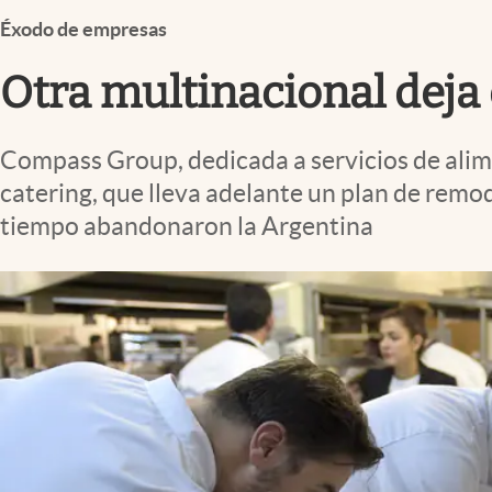
Infotechnology
Éxodo de empresas
Clase
Otra multinacional deja e
Clima
Mundial 2026
Compass Group, dedicada a servicios de alime
Eventos Corporativos
catering, que lleva adelante un plan de remod
El Cronista Studio
tiempo abandonaron la Argentina
Mediakit
abre en nueva pestaña