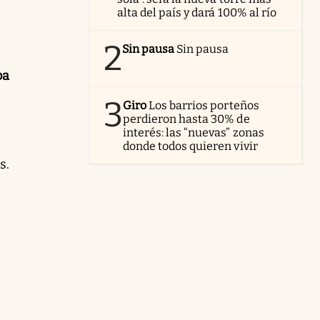
alta del país y dará 100% al río
2
Sin pausa
Sin pausa
ba
3
Giro
Los barrios porteños
perdieron hasta 30% de
interés: las “nuevas” zonas
donde todos quieren vivir
s.