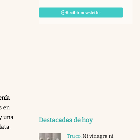
Recibir newsletter
enía
s en
 y una
Destacadas de hoy
ata.
Truco
.
Ni vinagre ni