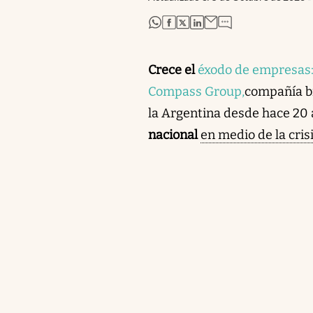
abre en nueva pestaña
abre en nueva pestaña
abre en nueva pestaña
abre en nueva pestaña
Crece el
éxodo de empresas
Compass Group,
compañía br
la Argentina desde hace 20
nacional
en medio de la cris