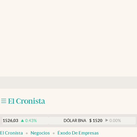
Últimas noticias
Dólar
Members
Economía y Política
Finanzas y Mercados
Mercados Online
Negocios
Columnistas
Otras secciones
0.43
%
DÓLAR BNA
$
1520
0.00
%
D
Apertura
El Cronista
Negocios
Éxodo De Empresas