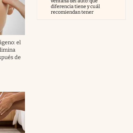
ventana del auto: qué
diferencia tiene y cuál
recomiendan tener
ágeno: el
elimina
espués de