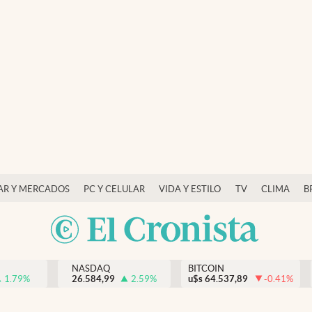
AR Y MERCADOS
PC Y CELULAR
VIDA Y ESTILO
TV
CLIMA
B
NASDAQ
BITCOIN
1.79
%
26.584,99
2.59
%
u$s
64.537,89
-0.41
%