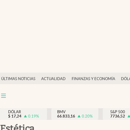
Últimas Noticias
Actualidad
Finanzas y economía
Dólar y mercados
Internacionales
Opinión
ÚLTIMAS NOTICIAS
ACTUALIDAD
FINANZAS Y ECONOMÍA
DÓL
Brand Strategy
Pc y celular
Vida y estilo
DÓLAR
BMV
S&P 500
$
17,24
0.19
%
66.833,16
0.20
%
7736,52
Tv
Estética