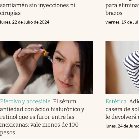
santiamén sin inyecciones ni
para eliminar
cirugías
brazos
lunes, 22 de Julio de 2024
viernes, 19 de Ju
Efectivo y accesible
.
El sérum
Estética
.
Adió
antiedad con ácido hialurónico y
casera de so
retinol que es furor entre las
le devolverá e
mexicanas: vale menos de 100
lunes, 24 de Juni
pesos