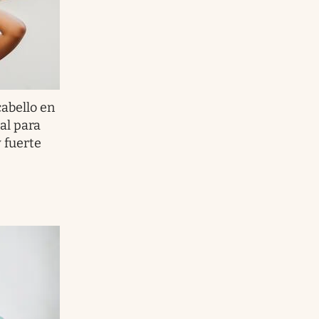
abello en
ual para
y fuerte