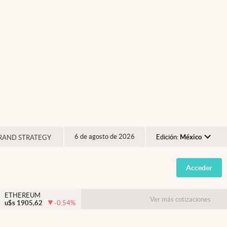
6 de agosto de 2026
Edición:
México
RAND STRATEGY
Argentina
Acceder
España
México
ETHEREUM
Ver más cotizaciones
u$s
1905,62
-0.54
%
USA
Colombia