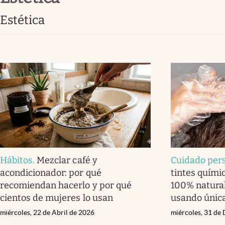
Clima
Estética
Espiritualidad
Mediakit
abre en nueva pestaña
Hábitos
.
Mezclar café y
Cuidado per
acondicionador: por qué
tintes quími
recomiendan hacerlo y por qué
100% natural
cientos de mujeres lo usan
usando únic
miércoles, 22 de Abril de 2026
miércoles, 31 de