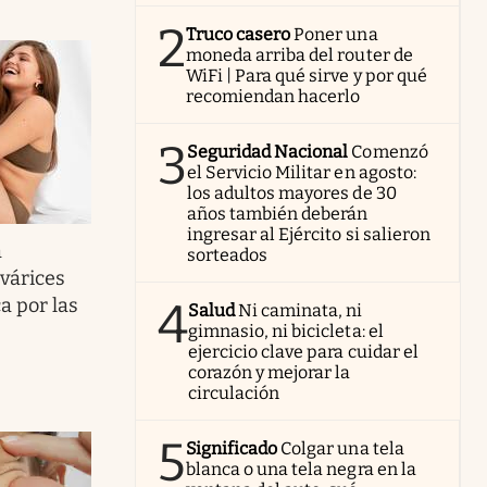
2
Truco casero
Poner una
moneda arriba del router de
WiFi | Para qué sirve y por qué
recomiendan hacerlo
3
Seguridad Nacional
Comenzó
el Servicio Militar en agosto:
los adultos mayores de 30
años también deberán
ingresar al Ejército si salieron
a
sorteados
 várices
a por las
4
Salud
Ni caminata, ni
gimnasio, ni bicicleta: el
ejercicio clave para cuidar el
corazón y mejorar la
circulación
5
Significado
Colgar una tela
blanca o una tela negra en la