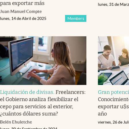
para exportar más
lunes, 31 de Mar
Juan Manuel Compte
lunes, 14 de Abril de 2025
Members
Liquidación de divisas
.
Freelancers:
Gran potenci
el Gobierno analiza flexibilizar el
Conocimiento
cepo para servicios al exterior,
exportar u$s
¿cuántos dólares suma?
año
Belén Ehuletche
viernes, 26 de Ju
lunes, 30 de Septiembre de 2024