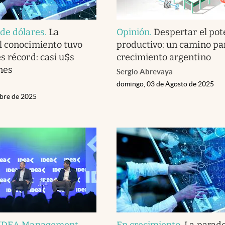
de dólares
.
La
Opinión
.
Despertar el pot
l conocimiento tuvo
productivo: un camino par
s récord: casi u$s
crecimiento argentino
nes
Sergio Abrevaya
domingo, 03 de Agosto de 2025
ubre de 2025
 IDEA Management
.
En crecimiento
.
La parado