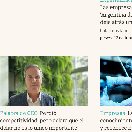
Las empresa
‘Argentina d
deje atrás u
Lola Loustalot
jueves, 12 de Jun
Palabra de CEO
.
Perdió
Empresas
.
L
competitividad, pero aclara que el
conocimiento
dólar no es lo único importante
y reconoce me