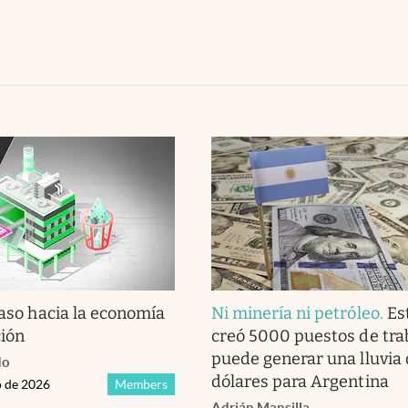
paso hacia la economía
Ni minería ni petróleo
.
Es
ción
creó 5000 puestos de tra
puede generar una lluvia
do
dólares para Argentina
o de 2026
Members
Adrián Mansilla