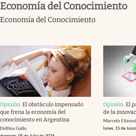
Economía del Conocimiento
Infotechnology
Clase
Economía del Conocimiento
Clima
Mundial 2026
Eventos Corporativos
El Cronista Studio
Mediakit
abre en nueva pestaña
Opinión
.
El obstáculo impensado
Opinión
.
El 
que frena la economía del
de la innova
conocimiento en Argentina
Marcelo Elizon
Delfina Gallo
lunes, 15 de Juni
domingo, 05 de Julio de 2026