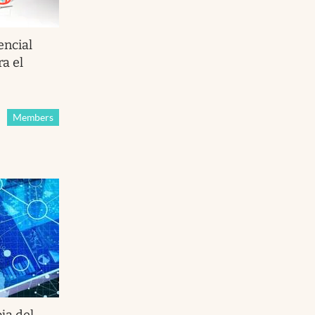
encial
a el
Members
ja del