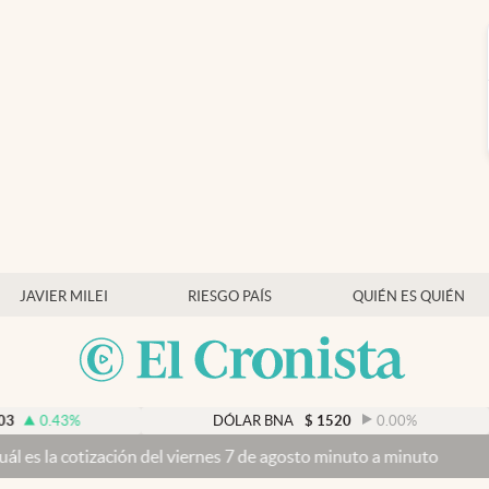
JAVIER MILEI
RIESGO PAÍS
QUIÉN ES QUIÉN
%
DÓLAR BNA
$
1520
0.00
%
ción del viernes 7 de agosto minuto a minuto