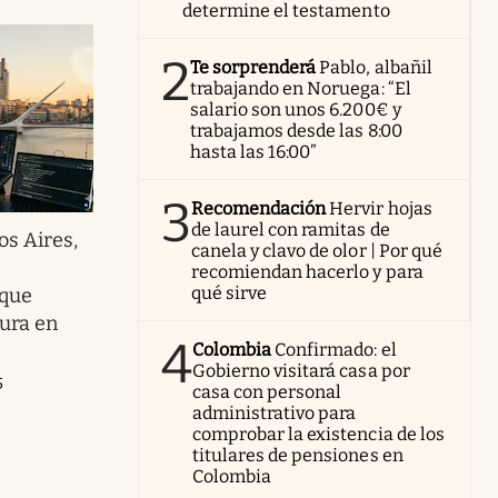
determine el testamento
2
Te sorprenderá
Pablo, albañil
trabajando en Noruega: “El
salario son unos 6.200€ y
trabajamos desde las 8:00
hasta las 16:00”
3
Recomendación
Hervir hojas
de laurel con ramitas de
s Aires,
canela y clavo de olor | Por qué
recomiendan hacerlo y para
qué sirve
 que
tura en
4
Colombia
Confirmado: el
Gobierno visitará casa por
5
casa con personal
administrativo para
comprobar la existencia de los
titulares de pensiones en
Colombia