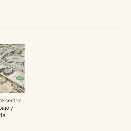
Uruguay
te sector
bajo y
 de