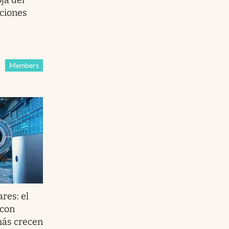
aciones
Members
res: el
 con
más crecen