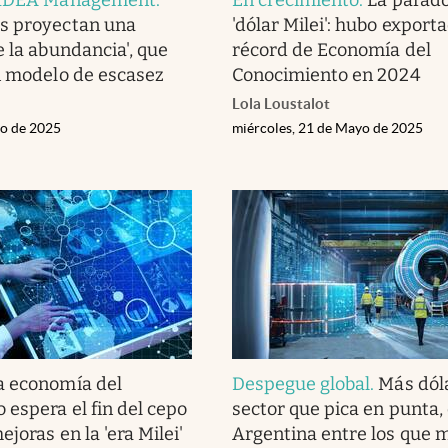
s proyectan una
'dólar Milei': hubo export
e la abundancia', que
récord de Economía del
n modelo de escasez
Conocimiento en 2024
Lola Loustalot
io de 2025
miércoles, 21 de Mayo de 2025
a economía del
Despegue global
.
Más dóla
 espera el fin del cepo
sector que pica en punta,
joras en la 'era Milei'
Argentina entre los que 