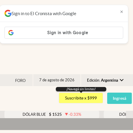
×
Sign in to El Cronista with Google
7 de agosto de 2026
Edición:
Argentina
FORO
¡Navegá sin limites!
Argentina
Suscribite x $999
Ingresá
España
México
DÓLAR BLUE
$
1525
-0.33
%
DÓLAR TARJETA
USA
Colombia