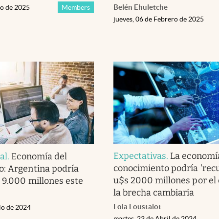
Belén Ehuletche
zo de 2025
Members
jueves, 06 de Febrero de 2025
Expectativas
.
La economí
al
.
Economía del
conocimiento podría 'rec
: Argentina podría
u$s 2000 millones por el 
 9.000 millones este
la brecha cambiaria
Lola Loustalot
lio de 2024
martes, 23 de Abril de 2024