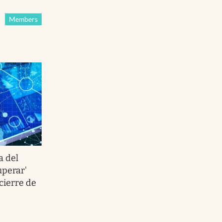
Members
a del
uperar'
cierre de