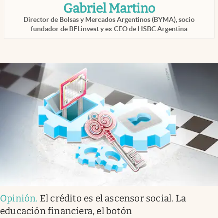
Gabriel Martino
Infotechnology
Director de Bolsas y Mercados Argentinos (BYMA), socio
Clase
fundador de BFLinvest y ex CEO de HSBC Argentina
Clima
Mundial 2026
Eventos Corporativos
El Cronista Studio
Mediakit
abre en nueva pestaña
Argentina
Opinión
.
El crédito es el ascensor social. La
educación financiera, el botón