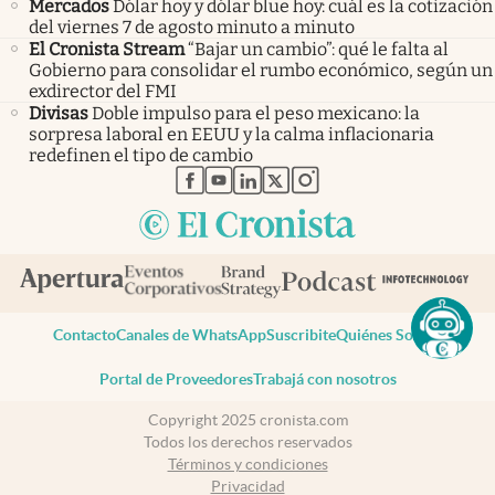
Mercados
Dólar hoy y dólar blue hoy: cuál es la cotización
del viernes 7 de agosto minuto a minuto
El Cronista Stream
“Bajar un cambio”: qué le falta al
Gobierno para consolidar el rumbo económico, según un
exdirector del FMI
Divisas
Doble impulso para el peso mexicano: la
sorpresa laboral en EEUU y la calma inflacionaria
redefinen el tipo de cambio
abre en nueva pestaña
abre en nueva pestaña
abre en nueva pestaña
abre en nueva pestaña
abre en nueva pestaña
Contacto
Canales de WhatsApp
Suscribite
Quiénes Somos
Portal de Proveedores
Trabajá con nosotros
Copyright 2025 cronista.com
Todos los derechos reservados
Términos y condiciones
Privacidad