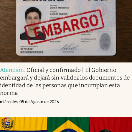
Infotechnology
Clase
Clima
Mundial 2026
Eventos Corporativos
El Cronista Studio
Atención
.
Oficial y confirmado | El Gobierno
Mediakit
embargará y dejará sin validez los documentos de
abre en nueva pestaña
identidad de las personas que incumplan esta
Argentina
norma
miércoles, 05 de Agosto de 2026