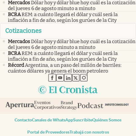
Mercados
Dólar hoy y dólar blue hoy: cuál es la cotización
del jueves 6 de agosto minuto a minuto
BCRA
REM: a cuánto llegará el dólar y cuál será la
inflación a fin de año, según los gurúes de la City
Cotizaciones
Mercados
Dólar hoy y dólar blue hoy: cuál es la cotización
del jueves 6 de agosto minuto a minuto
BCRA
REM: a cuánto llegará el dólar y cuál será la
inflación a fin de año, según los gurúes de la City
Récord
Argentina, a un paso del millón de barriles:
cuántos dólares ya genera el boom petrolero
abre en nueva pestaña
abre en nueva pestaña
abre en nueva pestaña
abre en nueva pestaña
abre en nueva pestaña
Contacto
Canales de WhatsApp
Suscribite
Quiénes Somos
Portal de Proveedores
Trabajá con nosotros