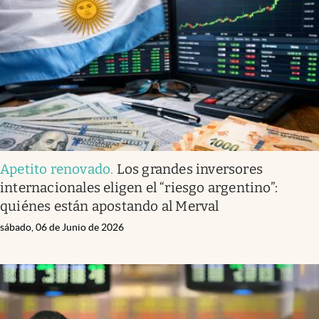
Infotechnology
Clase
Clima
Mundial 2026
Eventos Corporativos
El Cronista Studio
Apetito renovado
.
Los grandes inversores
Mediakit
internacionales eligen el “riesgo argentino”:
abre en nueva pestaña
quiénes están apostando al Merval
Argentina
sábado, 06 de Junio de 2026