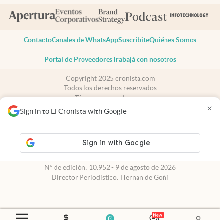
Contacto
Canales de WhatsApp
Suscribite
Quiénes Somos
Portal de Proveedores
Trabajá con nosotros
Copyright 2025 cronista.com
Todos los derechos reservados
Términos y condiciones
×
Privacidad
Sign in to El Cronista with Google
Consentimiento
Tel:
+54 11 7078-3270
cronista.com
es propiedad de El Cronista Comercial S.A Registro de
propiedad intelectual: 56576959
N° de edición: 10.952 - 9 de agosto de 2026
Director Periodístico: Hernán de Goñi