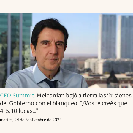
Infotechnology
Clase
Clima
Mundial 2026
Eventos Corporativos
El Cronista Studio
Mediakit
abre en nueva pestaña
Argentina
CFO Summit
.
Melconian bajó a tierra las ilusiones
del Gobierno con el blanqueo: "¿Vos te creés que
4, 5, 10 lucas..."
martes, 24 de Septiembre de 2024