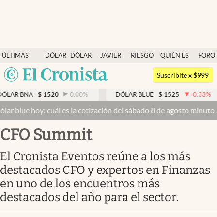
Últimas noticias
ÚLTIMAS
DÓLAR
DÓLAR
JAVIER
RIESGO
QUIÉN ES
FORO
Dólar
NOTICIAS
BLUE
MILEI
PAÍS
QUIÉN
Argentina
Members
Suscribite x $999
España
Economía y Política
1520
0.00
%
DÓLAR BLUE
$
1525
-0.33
%
DÓLAR T
México
 cuál es la cotización del sábado 8 de agosto minuto a minuto
Dólar
Finanzas y Mercados
USA
CFO Summit
Mercados Online
Colombia
Uruguay
Negocios
El Cronista Eventos reúne a los más
destacados CFO y expertos en Finanzas
Columnistas
en uno de los encuentros más
Otras secciones
destacados del año para el sector.
Apertura