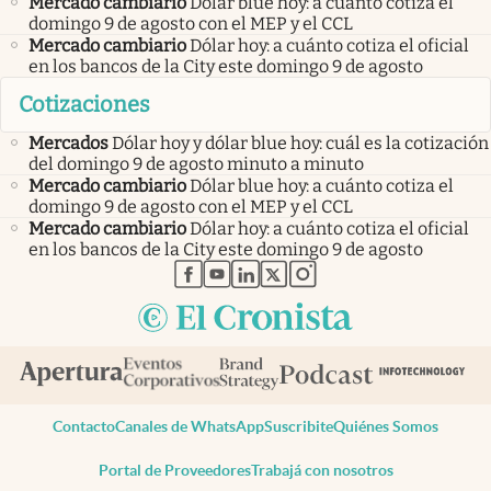
Mercado cambiario
Dólar blue hoy: a cuánto cotiza el
domingo 9 de agosto con el MEP y el CCL
Mercado cambiario
Dólar hoy: a cuánto cotiza el oficial
en los bancos de la City este domingo 9 de agosto
Cotizaciones
Mercados
Dólar hoy y dólar blue hoy: cuál es la cotización
del domingo 9 de agosto minuto a minuto
Mercado cambiario
Dólar blue hoy: a cuánto cotiza el
domingo 9 de agosto con el MEP y el CCL
Mercado cambiario
Dólar hoy: a cuánto cotiza el oficial
en los bancos de la City este domingo 9 de agosto
abre en nueva pestaña
abre en nueva pestaña
abre en nueva pestaña
abre en nueva pestaña
abre en nueva pestaña
Contacto
Canales de WhatsApp
Suscribite
Quiénes Somos
Portal de Proveedores
Trabajá con nosotros