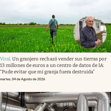
Infotechnology
Clase
Clima
Mundial 2026
Eventos Corporativos
El Cronista Studio
Viral
.
Un granjero rechazó vender sus tierras por
Mediakit
13 millones de euros a un centro de datos de IA:
abre en nueva pestaña
“Pude evitar que mi granja fuera destruida”
Argentina
martes, 04 de Agosto de 2026