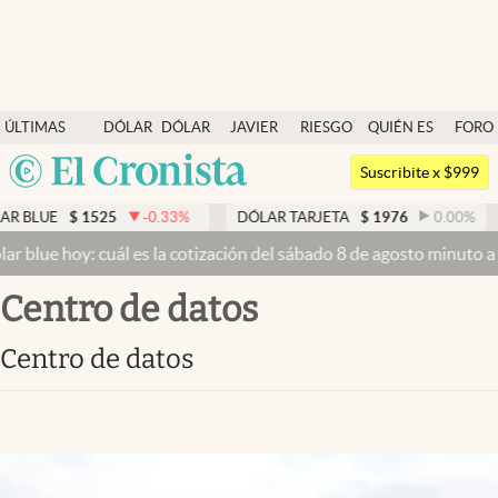
Últimas noticias
ÚLTIMAS
DÓLAR
DÓLAR
JAVIER
RIESGO
QUIÉN ES
FORO
Dólar
NOTICIAS
BLUE
MILEI
PAÍS
QUIÉN
Argentina
Members
Suscribite x $999
España
Economía y Política
LUE
$
1525
-0.33
%
DÓLAR TARJETA
$
1976
0.00
%
DÓ
México
lue hoy: cuál es la cotización del sábado 8 de agosto minuto a min
Finanzas y Mercados
USA
centro de datos
Mercados Online
Colombia
Uruguay
Negocios
centro de datos
Columnistas
Otras secciones
Apertura