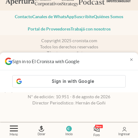
Contacto
Canales de WhatsApp
Suscribite
Quiénes Somos
Portal de Proveedores
Trabajá con nosotros
Copyright 2025 cronista.com
Todos los derechos reservados
Términos y condiciones
×
Privacidad
Sign in to El Cronista with Google
Consentimiento
Tel:
+54 11 7078-3270
cronista.com
es propiedad de El Cronista Comercial S.A Registro de
propiedad intelectual: 56576959
N° de edición: 10.951 - 8 de agosto de 2026
Director Periodístico: Hernán de Goñi
Dolar
Inicio
Ingresar
Menú
Foro