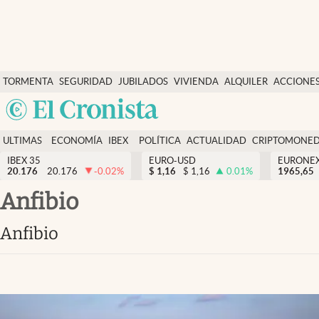
Últimas Noticias
TORMENTA
SEGURIDAD
JUBILADOS
VIVIENDA
ALQUILER
ACCIONE
Economía y finanzas
SOCIAL
Argentina
Política
España
Actualidad
ULTIMAS
ECONOMÍA
IBEX
POLÍTICA
ACTUALIDAD
CRIPTOMONE
México
NOTICIAS
Y
Y
IBEX 35
EURO-USD
EURONE
Criptomonedas
20.176
20.176
-0.02
%
$
1,16
$
1,16
0.01
%
USA
1965,65
FINANZAS
EURO
Colombia
anfibio
España
Uruguay
anfibio