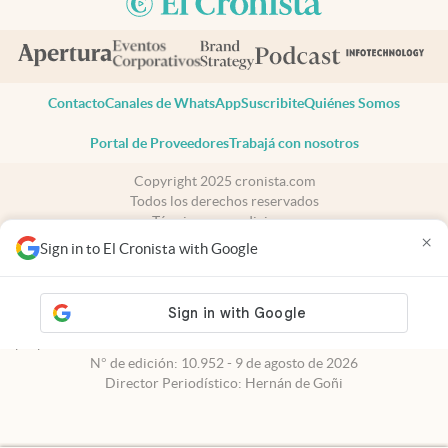
Contacto
Canales de WhatsApp
Suscribite
Quiénes Somos
Portal de Proveedores
Trabajá con nosotros
Copyright 2025 cronista.com
Todos los derechos reservados
Términos y condiciones
×
Privacidad
Sign in to El Cronista with Google
Consentimiento
Tel:
+54 11 7078-3270
cronista.com
es propiedad de El Cronista Comercial S.A Registro de
propiedad intelectual: 56576959
N° de edición: 10.952 - 9 de agosto de 2026
Director Periodístico: Hernán de Goñi