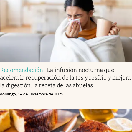
Infotechnology
Clase
Clima
Mundial 2026
Eventos Corporativos
El Cronista Studio
Recomendación
.
La infusión nocturna que
Mediakit
acelera la recuperación de la tos y resfrío y mejora
abre en nueva pestaña
la digestión: la receta de las abuelas
Argentina
domingo, 14 de Diciembre de 2025