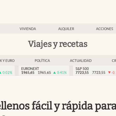
VIVIENDA
ALQUILER
ACCIONES
Viajes y recetas
EX Y EURO
POLÍTICA
ACTUALIDAD
C
EURONEXT
S&P 500
0.02
%
1965,65
1965,65
0.41
%
7723,55
7723,55
-0
llenos fácil y rápida par