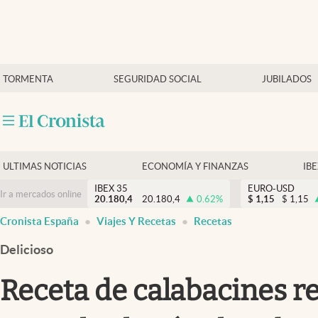
Últimas Noticias
TORMENTA
SEGURIDAD SOCIAL
JUBILADOS
Economía y finanzas
Política
Actualidad
Criptomonedas
ULTIMAS NOTICIAS
ECONOMÍA Y FINANZAS
IB
IBEX 35
EURO-USD
Ir a mercados online
20.180,4
20.180,4
0.62
%
$
1,15
$
1,15
Cronista España
Viajes Y Recetas
Recetas
Delicioso
Receta de calabacines re