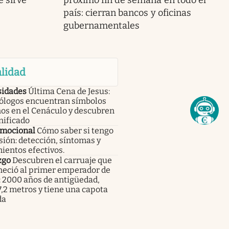
 sirve
próximo fin de semana en todo el
país: cierran bancos y oficinas
gubernamentales
lidad
sidades
Última Cena de Jesus:
ólogos encuentran símbolos
os en el Cenáculo y descubren
nificado
emocional
Cómo saber si tengo
ión: detección, síntomas y
ientos efectivos.
zgo
Descubren el carruaje que
neció al primer emperador de
: 2000 años de antigüedad,
,2 metros y tiene una capota
da