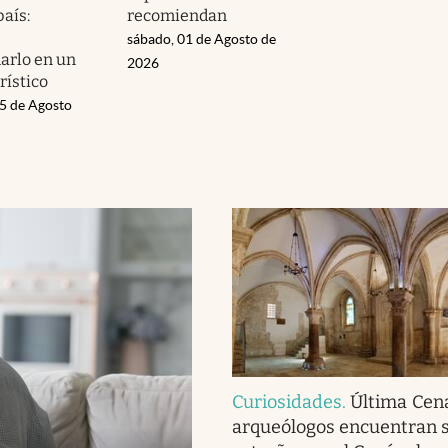
país:
recomiendan
sábado, 01 de Agosto de
arlo en un
2026
rístico
05 de Agosto
Curiosidades
.
Última Cena
arqueólogos encuentran 