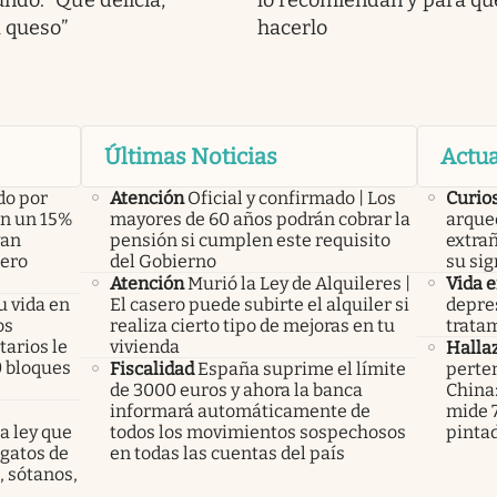
ndo: “Qué delicia,
lo recomiendan y para qué
a queso”
hacerlo
Últimas Noticias
Actua
do por
Atención
Oficial y confirmado | Los
Curio
án un 15%
mayores de 60 años podrán cobrar la
arque
yan
pensión si cumplen este requisito
extrañ
pero
del Gobierno
su sig
Atención
Murió la Ley de Alquileres |
Vida 
u vida en
El casero puede subirte el alquiler si
depres
os
realiza cierto tipo de mejoras en tu
tratam
arios le
vivienda
Halla
0 bloques
Fiscalidad
España suprime el límite
perte
de 3000 euros y ahora la banca
China
informará automáticamente de
mide 7
a ley que
todos los movimientos sospechosos
pinta
gatos de
en todas las cuentas del país
, sótanos,