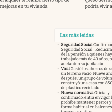
el alquiler si realiza cierto tipo de
queso del mu
mejoras en tu vivienda
podría vivir 
Las más leidas
Seguridad Social
Confirma
Seguridad Social | Reducir
de la pensión a quienes ha
trabajado más de 40 años, 
adelanten su jubilación
Viral
Gastó los ahorros de s
un terreno vacío. Nueve añ
después, un grupo de volunt
construyó una casa con 85
de plástico reciclado
Nueva normativa
Oficial y
confirmado: entra en vigor l
prohíbe mantener perros y 
forma habitual en balcones
terrazas y patios