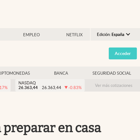
Edición:
España
EMPLEO
NETFLIX
Argentina
Acceder
España
México
RIPTOMONEDAS
BANCA
SEGURIDAD SOCIAL
USA
NASDAQ
Colombia
Ver más cotizaciones
.17
%
26.363,44
26.363,44
-0.83
%
Uruguay
a preparar en casa