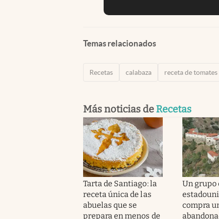
Temas relacionados
Recetas
calabaza
receta de tomates
Más noticias de
Recetas
Tarta de Santiago: la
Un grupo 
receta única de las
estadoun
abuelas que se
compra u
prepara en menos de
abandonad