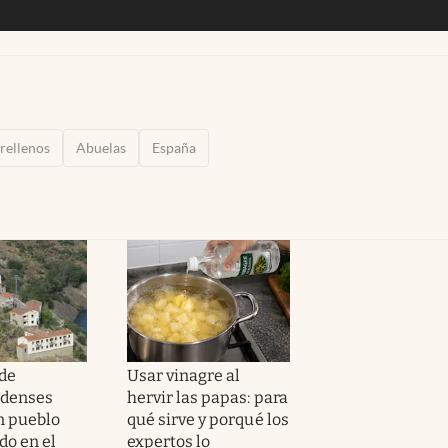
 rellenos
Abuelas
España
de
Usar vinagre al
idenses
hervir las papas: para
n pueblo
qué sirve y porqué los
o en el
expertos lo