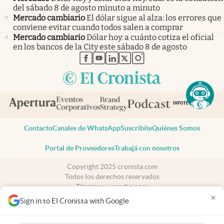
del sábado 8 de agosto minuto a minuto
Mercado cambiario
El dólar sigue al alza: los errores que
conviene evitar cuando todos salen a comprar
Mercado cambiario
Dólar hoy: a cuánto cotiza el oficial
en los bancos de la City este sábado 8 de agosto
abre en nueva pestaña
abre en nueva pestaña
abre en nueva pestaña
abre en nueva pestaña
abre en nueva pestaña
Contacto
Canales de WhatsApp
Suscribite
Quiénes Somos
Portal de Proveedores
Trabajá con nosotros
Copyright 2025 cronista.com
Todos los derechos reservados
Términos y condiciones
×
Privacidad
Sign in to El Cronista with Google
Consentimiento
Tel:
+54 11 7078-3270