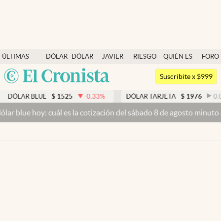
Últimas noticias
ÚLTIMAS
DÓLAR
DÓLAR
JAVIER
RIESGO
QUIÉN ES
FORO
Dólar
NOTICIAS
BLUE
MILEI
PAÍS
QUIÉN
Argentina
Members
Suscribite x $999
España
Economía y Política
DÓLAR BLUE
$
1525
-0.33
%
DÓLAR TARJETA
$
1976
0.0
México
lar blue hoy: cuál es la cotización del sábado 8 de agosto minuto 
Finanzas y Mercados
USA
Mercados Online
Colombia
Uruguay
Negocios
Columnistas
Otras secciones
Apertura