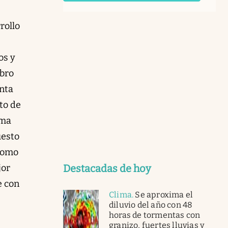
rollo
os y
ibro
onta
to de
ema
uesto
 como
Destacadas de hoy
jor
e con
Clima
.
Se aproxima el
diluvio del año con 48
horas de tormentas con
granizo, fuertes lluvias y