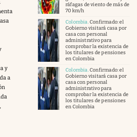
a
ráfagas de viento de más de
70 km/h
menta
tasa
Colombia
.
Confirmado: el
Gobierno visitará casa por
casa con personal
administrativo para
comprobar la existencia de
y
los titulares de pensiones
en Colombia
a y
Colombia
.
Confirmado: el
Gobierno visitará casa por
da a
casa con personal
ón
administrativo para
comprobar la existencia de
ada
los titulares de pensiones
,
en Colombia