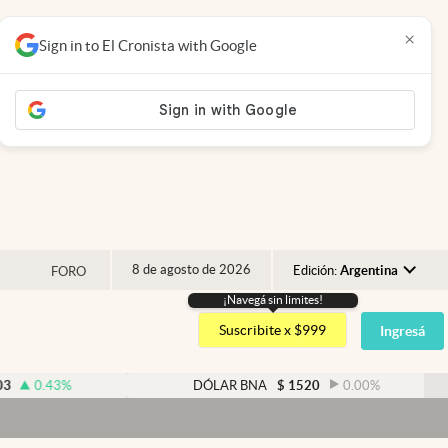
×
Sign in to El Cronista with Google
8 de agosto de 2026
Edición:
Argentina
FORO
¡Navegá sin limites!
Argentina
Suscribite x $999
Ingresá
España
México
.43
%
DÓLAR BNA
$
1520
0.00
%
USA
Colombia