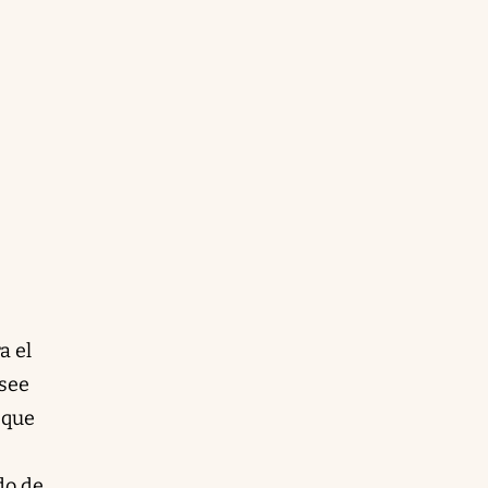
a el
osee
 que
do de