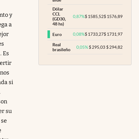
Blue
Dólar
nto y
CCL
0,87
%
$
1585,52
$
1576,89
(GD30,
ega a
48 hs)
ejor
0,08
%
$
1733,27
$
1731,97
Euro
es
Real
0,05
%
$
295,03
$
294,82
brasileño
. Es
ertir
anos
ada si
.
son
er su
 se
e