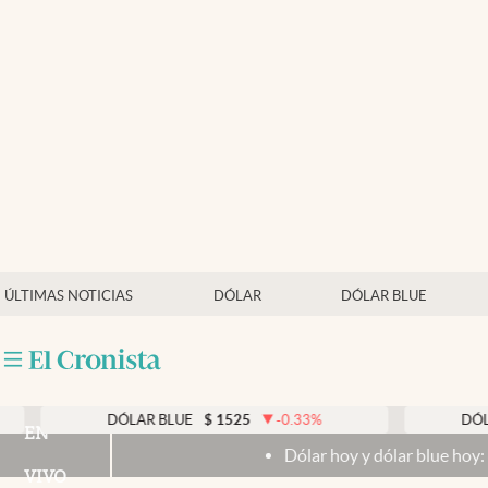
Últimas noticias
Dólar
Members
Economía y Política
Finanzas y Mercados
Mercados Online
ÚLTIMAS NOTICIAS
DÓLAR
DÓLAR BLUE
Negocios
Columnistas
Otras secciones
DÓLAR BLUE
$
1525
-0.33
%
DÓLAR TAR
EN
Dólar hoy y dólar blue hoy: cuál es la
Apertura
VIVO