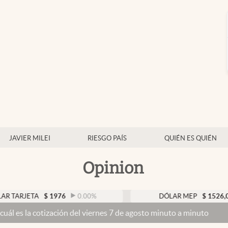
JAVIER MILEI
RIESGO PAÍS
QUIÉN ES QUIÉN
Opinion
JETA
$
1976
0.00
%
DÓLAR MEP
$
1526,03
0
 cotización del viernes 7 de agosto minuto a minuto