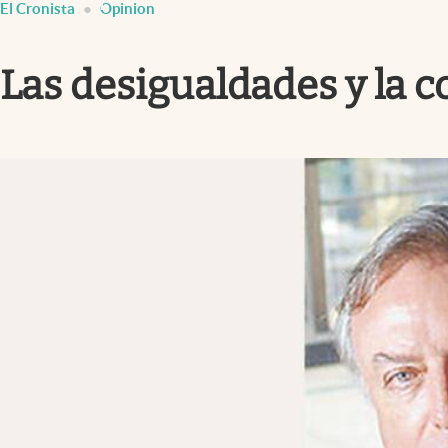
El Cronista
Opinion
Infotechnology
Clase
Las desigualdades y la c
Clima
Mundial 2026
Eventos Corporativos
El Cronista Studio
Mediakit
abre en nueva pestaña