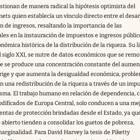
stionan de manera radical la hipótesis optimista del
ts quien establecía un vínculo directo entre el desar
n de ingresos, resaltando la importancia de las
cales en la instauración de impuestos e ingresos públic
nómica histórica de la distribución de la riqueza. Su l
el siglo XXI, se nutre de datos económicos que se rem
e se produce una concentración constante del aumen
rrige y que aumenta la desigualdad económica, probl
n una redistribución de la riqueza a través de un imp
isma. El trabajo humano en relación de dependencia,
codificados de Europa Central, solo conducen a una me
ientas de protección brindadas desde el Estado, ya qu
abierto tienden a consolidar los guetos de pobreza,
marginalidad. Para David Harvey la tesis de Piketty