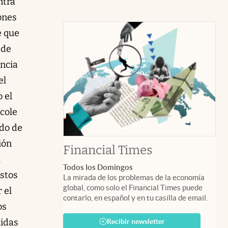
ntra
ones
e que
 de
encia
el
o el
École
ado de
ión
abre en nuev
Financial Times
l
Todos los Domingos
estos
La mirada de los problemas de la economía
global, como solo el Financial Times puede
 el
contarlo, en español y en tu casilla de email.
os
lidas
Recibir newsletter