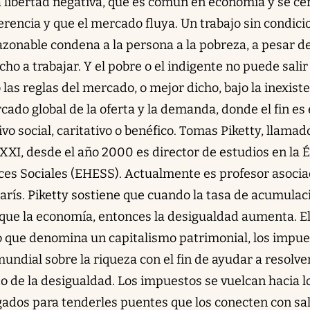
la libertad negativa, que es común en economía y se ce
erencia y que el mercado fluya. Un trabajo sin condici
razonable condena a la persona a la pobreza, a pesar d
ho a trabajar. Y el pobre o el indigente no puede salir
 las reglas del mercado, o mejor dicho, bajo la inexist
ado global de la oferta y la demanda, donde el fin es 
ivo social, caritativo o benéfico. Tomas Piketty, llamad
XXI, desde el año 2000 es director de estudios en la 
ces Sociales (EHESS). Actualmente es profesor asoci
arís. Piketty sostiene que cuando la tasa de acumulac
 que la economía, entonces la desigualdad aumenta. E
lo que denomina un capitalismo patrimonial, los impu
ndial sobre la riqueza con el fin de ayudar a resolver
 de la desigualdad. Los impuestos se vuelcan hacia l
ados para tenderles puentes que los conecten con sa