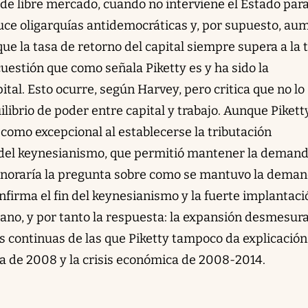
 de libre mercado, cuando no interviene el Estado par
oduce oligarquías antidemocráticas y, por supuesto, au
que la tasa de retorno del capital siempre supera a la 
cuestión que como señala Piketty es y ha sido la
ital. Esto ocurre, según Harvey, pero critica que no lo
ilibrio de poder entre capital y trabajo. Aunque Pikett
como excepcional al establecerse la tributación
n del keynesianismo, que permitió mantener la demand
ignoraría la pregunta sobre como se mantuvo la deman
nfirma el fin del keynesianismo y la fuerte implantaci
iano, y por tanto la respuesta: la expansión desmesur
is continuas de las que Piketty tampoco da explicación
iera de 2008 y la crisis económica de 2008-2014.