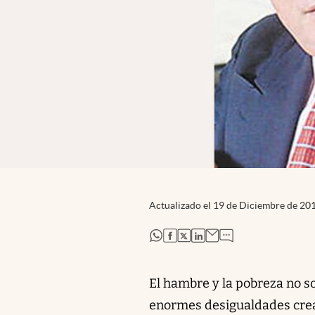
Actualizado el
19 de Diciembre de 20
abre en nueva pestaña
abre en nueva pestaña
abre en nueva pestaña
abre en nueva pestaña
El hambre y la pobreza no so
enormes desigualdades cre