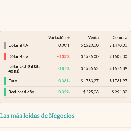
Variación
Venta
Compra
0,00
%
$
1520,00
$
1470,00
Dólar BNA
-0,33
%
$
1525,00
$
1505,00
Dólar Blue
Dólar CCL (GD30,
0,87
%
$
1585,52
$
1576,89
48 hs)
0,08
%
$
1733,27
$
1731,97
Euro
0,05
%
$
295,03
$
294,82
Real brasileño
Las más leídas de Negocios