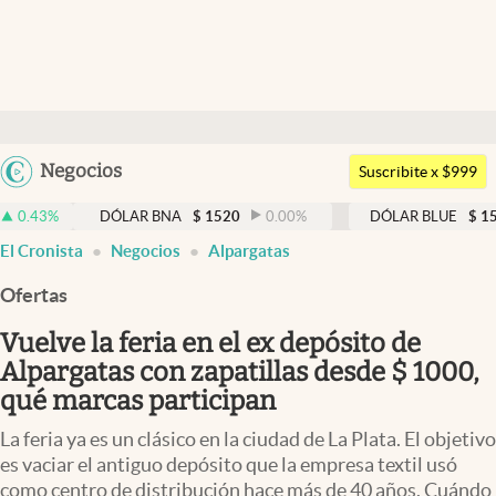
Últimas noticias
Dólar
Argentina
Negocios
Members
Suscribite x $999
España
Economía y Política
DÓLAR BNA
$
1520
0.00
%
DÓLAR BLUE
$
1525
-0.33
México
El Cronista
Negocios
Alpargatas
Finanzas y Mercados
USA
Ofertas
Mercados Online
Colombia
Uruguay
Vuelve la feria en el ex depósito de
Negocios
Alpargatas con zapatillas desde $ 1000,
Columnistas
qué marcas participan
Otras secciones
La feria ya es un clásico en la ciudad de La Plata. El objetivo
es vaciar el antiguo depósito que la empresa textil usó
Apertura
como centro de distribución hace más de 40 años. Cuándo