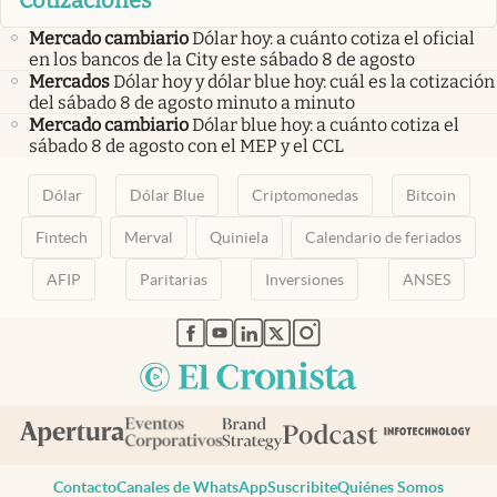
Mercado cambiario
Dólar hoy: a cuánto cotiza el oficial
en los bancos de la City este sábado 8 de agosto
Mercados
Dólar hoy y dólar blue hoy: cuál es la cotización
del sábado 8 de agosto minuto a minuto
Mercado cambiario
Dólar blue hoy: a cuánto cotiza el
sábado 8 de agosto con el MEP y el CCL
Dólar
Dólar Blue
Criptomonedas
Bitcoin
Fintech
Merval
Quiniela
Calendario de feriados
AFIP
Paritarias
Inversiones
ANSES
abre en nueva pestaña
abre en nueva pestaña
abre en nueva pestaña
abre en nueva pestaña
abre en nueva pestaña
Contacto
Canales de WhatsApp
Suscribite
Quiénes Somos