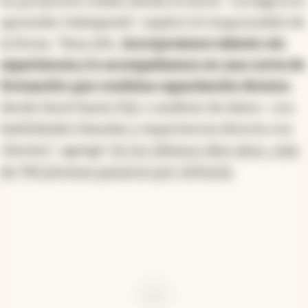
en proyectos reales desde el inicio. “La lógica es
aprender trabajando”, explicó el responsable de
la firma. “Para ello,
incorporamos talento sin
experiencia y lo acompañamos en una curva de
formación que combina capacitación técnica
-
desde Excel hasta SQL o análisis de datos- con
habilidades blandas y experiencia directa con
clientes”, agregó.
En los últimos diez años, más
de 740 jóvenes pasaron por Arbusta.
Ad