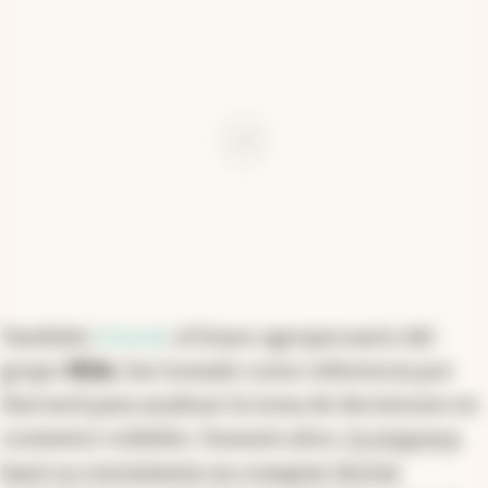
Ad
También
Cresud
, el brazo agropecuario del
grupo
IRSA
, fue tomado como referencia por
Harvard para analizar la toma de decisiones en
contextos volátiles. Durante años,
la empresa
basó su crecimiento en comprar tierras