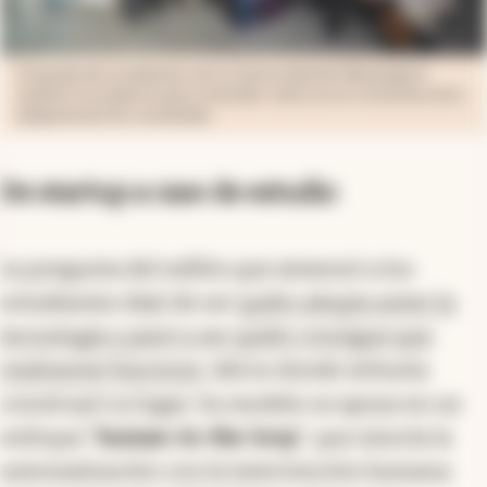
Un grupo de estudiantes de la Universidad de Washington
analizó a la empresa para entender cómo cerrar la brecha entre
adopción de IA y resultados
De startup a caso de estudio
La pregunta del millón que atravesó a los
estudiantes dejó de ser
quién adopta antes la
tecnología y pasó a ser quién consigue que
realmente funcione
. Ahí es donde Arbusta
construyó su lugar. Su modelo se apoya en un
enfoque “
human-in-the-loop
”, que mezcla la
automatización con la intervención humana