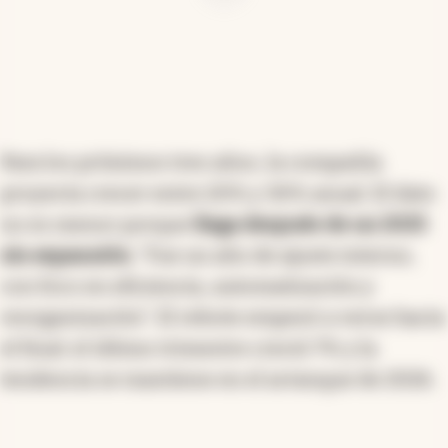
Para los próximos tres años, la compañía
proyecta crecer entre 20% y 30% anual. El dato
no es menor porque
llega después de un 2025
sin expansión
. “Fue un año de ajuste interno,
con foco en eficiencia, automatización y
reorganización”. El rebote empezó a verse hacia
el final: el último trimestre creció 7% y la
tendencia se mantiene en el arranque de 2026.