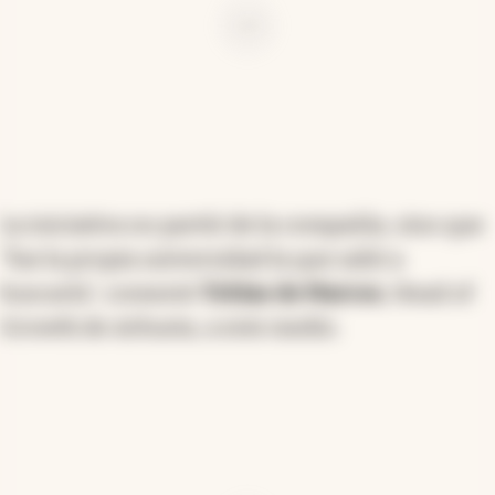
Ad
La iniciativa no partió de la compañía, sino que
“fue la propia universidad la que salió a
buscarla”, comentó
Tobías de Marcos
, Head of
Growth de Arbusta, a este medio.