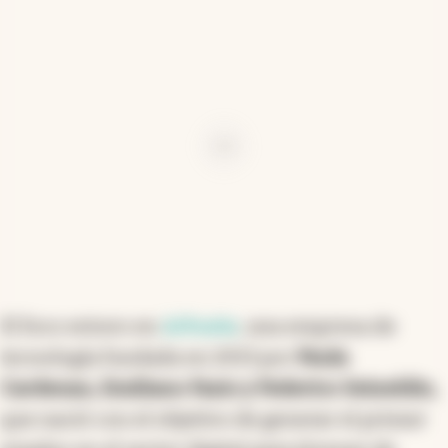
Ad
El foco estuvo en
Arbusta
, una empresa de
tecnología fundada en 2013 por
Paula
Cardenau, Emiliano Fazio y Federico Seineldin,
que nació con el objetivo de generar el primer