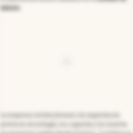
talento
.
Ad
La empresa recluta jóvenes sin experiencia
previa en tecnología, los capacita y los inserta