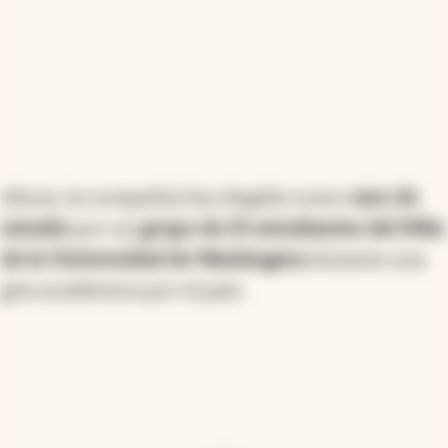
Ahora, la compañía fue elegida como
caso de
estudio
por un
grupo de 25 estudiantes del MBA
de la Universidad de Washington
durante una
gira académica por el país.