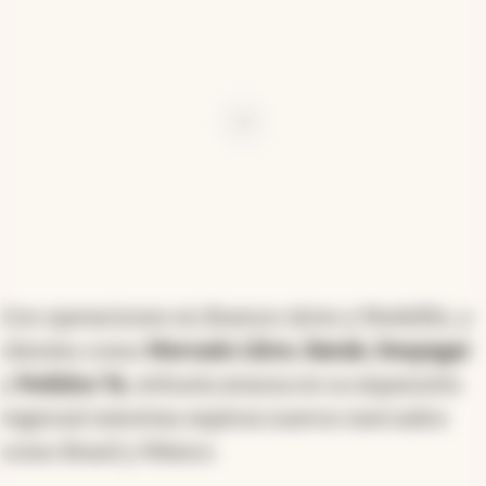
Ad
Con operaciones en Buenos Aires y Medellín, y
clientes como
Mercado Libre, Kavak, Despegar
y
Pedidos Ya
, Arbusta avanza en su expansión
regional mientras explora nuevos mercados
como Brasil y México.