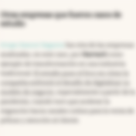
Otras empresas que fueron casos de
estudio
Grupo Sancor Seguros
fue otra de las empresas
analizadas, en este caso, por
Harvard
como
ejemplo de transformación en una industria
tradicional.
El estudio puso el foco en cómo la
compañía enfrentó el desafío de digitalizar su
modelo de negocio
, especialmente a partir de la
pandemia, cuando tuvo que acelerar la
migración hacia canales online para la venta de
pólizas y atención al cliente.