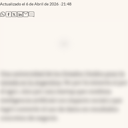
Actualizado el
6 de Abril de 2026
21:48
abre en nueva pestaña
abre en nueva pestaña
abre en nueva pestaña
abre en nueva pestaña
Ad
Una universidad de los Estados Unidos puso la
mirada en la Argentina
. No por la minería ni por
el agro, sino por una startup que combina
inteligencia artificial con impacto social y que
logró convertir el uso de datos en resultados
concretos de negocio.