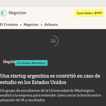
Argentina
Negocios
Suscribite x $999
Últimas noticias
España
El Cronista
Negocios
Arbusta
México
Dólar
USA
Members
Colombia
Ad
Economía y Política
Uruguay
Finanzas y Mercados
Elegida
Exclusivo Members
Mercados Online
Negocios
Una startup argentina se convirtió en caso de
estudio en los Estados Unidos
Columnistas
Un grupo de estudiantes de la Universidad de Washington
Otras secciones
analizó a la empresa para entender cómo cerrar la brecha entre
adopción de IA y resultados
Apertura