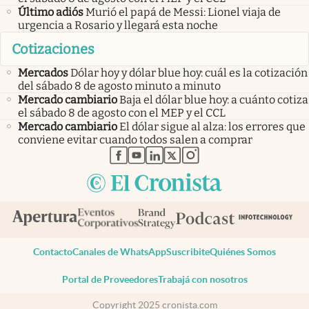
Último adiós
Murió el papá de Messi: Lionel viaja de
urgencia a Rosario y llegará esta noche
Cotizaciones
Mercados
Dólar hoy y dólar blue hoy: cuál es la cotización
del sábado 8 de agosto minuto a minuto
Mercado cambiario
Baja el dólar blue hoy: a cuánto cotiza
el sábado 8 de agosto con el MEP y el CCL
Mercado cambiario
El dólar sigue al alza: los errores que
conviene evitar cuando todos salen a comprar
abre en nueva pestaña
abre en nueva pestaña
abre en nueva pestaña
abre en nueva pestaña
abre en nueva pestaña
Contacto
Canales de WhatsApp
Suscribite
Quiénes Somos
Portal de Proveedores
Trabajá con nosotros
Copyright 2025 cronista.com