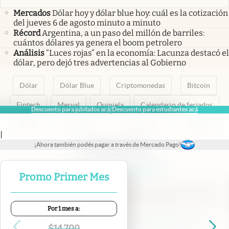
Mercados
Dólar hoy y dólar blue hoy: cuál es la cotización
del jueves 6 de agosto minuto a minuto
Récord
Argentina, a un paso del millón de barriles:
cuántos dólares ya genera el boom petrolero
Análisis
“Luces rojas” en la economía: Lacunza destacó el
dólar, pero dejó tres advertencias al Gobierno
Dólar
Dólar Blue
Criptomonedas
Bitcoin
Fintech
Merval
Quiniela
Calendario de feriados
Descuento para jubilados acá
Descuento para estudiantes acá
|
AFIP
Paritarias
Inversiones
ANSES
|
¡Ahora también podés pagar a través de Mercado Pago!
abre en nueva pestaña
abre en nueva pestaña
abre en nueva pestaña
abre en nueva pestaña
abre en nueva pestaña
Promo Primer Mes
Por 1 mes a:
Contacto
Canales de WhatsApp
Suscribite
Quiénes Somos
$
14.700