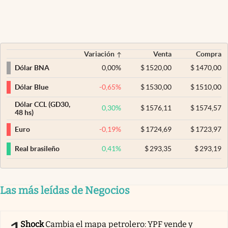
Variación
Venta
Compra
0,00
%
$
1520,00
$
1470,00
Dólar BNA
-0,65
%
$
1530,00
$
1510,00
Dólar Blue
Dólar CCL (GD30,
0,30
%
$
1576,11
$
1574,57
48 hs)
-0,19
%
$
1724,69
$
1723,97
Euro
0,41
%
$
293,35
$
293,19
Real brasileño
Las más leídas de Negocios
Shock
Cambia el mapa petrolero: YPF vende y