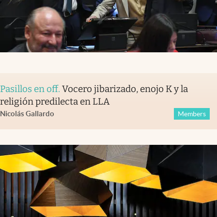
Pasillos en off
.
Vocero jibarizado, enojo K y la
religión predilecta en LLA
Nicolás Gallardo
Members