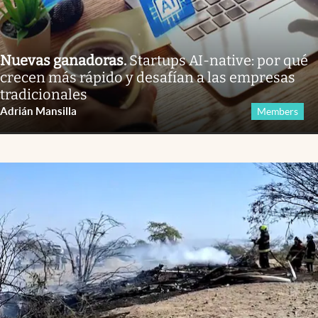
Nuevas ganadoras
.
Startups AI-native: por qué
crecen más rápido y desafían a las empresas
tradicionales
Adrián Mansilla
Members