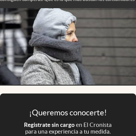
Infotechnology
Clase
Clima
Mundial 2026
Eventos Corporativos
El Cronista Studio
Mediakit
abre en nueva pestaña
Argentina
¡Queremos conocerte!
Registrate sin cargo
en El Cronista
para una experiencia a tu medida.