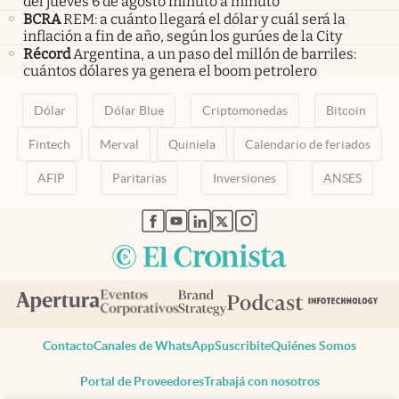
del jueves 6 de agosto minuto a minuto
BCRA
REM: a cuánto llegará el dólar y cuál será la
inflación a fin de año, según los gurúes de la City
Récord
Argentina, a un paso del millón de barriles:
cuántos dólares ya genera el boom petrolero
Dólar
Dólar Blue
Criptomonedas
Bitcoin
Fintech
Merval
Quiniela
Calendario de feriados
AFIP
Paritarias
Inversiones
ANSES
abre en nueva pestaña
abre en nueva pestaña
abre en nueva pestaña
abre en nueva pestaña
abre en nueva pestaña
Contacto
Canales de WhatsApp
Suscribite
Quiénes Somos
Portal de Proveedores
Trabajá con nosotros