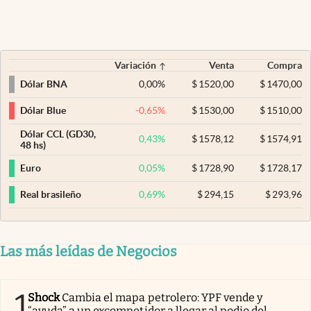
Variación
Venta
Compra
0,00
%
$
1520,00
$
1470,00
Dólar BNA
-0,65
%
$
1530,00
$
1510,00
Dólar Blue
Dólar CCL (GD30,
0,43
%
$
1578,12
$
1574,91
48 hs)
0,05
%
$
1728,90
$
1728,17
Euro
0,69
%
$
294,15
$
293,96
Real brasileño
Las más leídas de Negocios
1
Shock
Cambia el mapa petrolero: YPF vende y
“ayuda” a un excompetidor a llegar al podio del