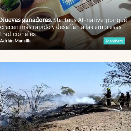
Nuevas ganadoras
.
Startups AI-native: por qué
crecen más rápido y desafían a las empresas
tradicionales
Adrián Mansilla
Members