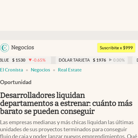
Últimas noticias
Dólar
Argentina
Negocios
Members
Suscribite x $999
España
Economía y Política
-0.65
%
DÓLAR TARJETA
$
1976
0.00
%
DÓLAR MEP
México
El Cronista
Negocios
Real Estate
Finanzas y Mercados
USA
Oportunidad
Mercados Online
Colombia
Uruguay
Desarrolladores liquidan
Negocios
departamentos a estrenar: cuánto más
Columnistas
barato se pueden conseguir
Otras secciones
Las empresas medianas y más chicas liquidan las últimas
unidades de sus proyectos terminados para conseguir
Apertura
flujo de caja y poder lanzar nuevos emprendimientos. Qué