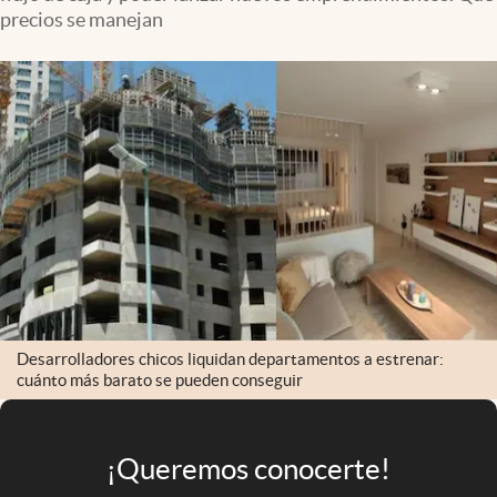
Infotechnology
precios se manejan
Clase
Clima
Mundial 2026
Eventos Corporativos
El Cronista Studio
Mediakit
abre en nueva pestaña
Argentina
Desarrolladores chicos liquidan departamentos a estrenar:
cuánto más barato se pueden conseguir
¡Queremos conocerte!