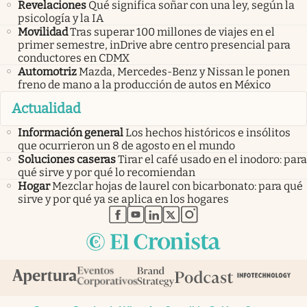
Revelaciones
Qué significa soñar con una ley, según la
psicología y la IA
Movilidad
Tras superar 100 millones de viajes en el
primer semestre, inDrive abre centro presencial para
conductores en CDMX
Automotriz
Mazda, Mercedes-Benz y Nissan le ponen
freno de mano a la producción de autos en México
Actualidad
Información general
Los hechos históricos e insólitos
que ocurrieron un 8 de agosto en el mundo
Soluciones caseras
Tirar el café usado en el inodoro: para
qué sirve y por qué lo recomiendan
Hogar
Mezclar hojas de laurel con bicarbonato: para qué
sirve y por qué ya se aplica en los hogares
abre en nueva pestaña
abre en nueva pestaña
abre en nueva pestaña
abre en nueva pestaña
abre en nueva pestaña