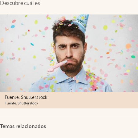
Descubre cuál es
Clima
Espiritualidad
Mediakit
abre en nueva pestaña
México
Fuente: Shutterstock
Fuente: Shutterstock
Temas relacionados