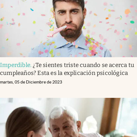
Clima
Espiritualidad
Mediakit
abre en nueva pestaña
México
Imperdible
.
¿Te sientes triste cuando se acerca tu
cumpleaños? Esta es la explicación psicológica
martes, 05 de Diciembre de 2023