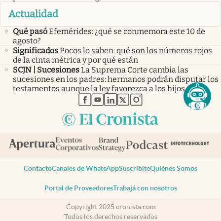
Actualidad
Qué pasó
Efemérides: ¿qué se conmemora este 10 de
agosto?
Significados
Pocos lo saben: qué son los números rojos
de la cinta métrica y por qué están
SCJN | Sucesiones
La Suprema Corte cambia las
sucesiones en los padres: hermanos podrán disputar los
testamentos aunque la ley favorezca a los hijos
abre en nueva pestaña
abre en nueva pestaña
abre en nueva pestaña
abre en nueva pestaña
abre en nueva pestaña
Contacto
Canales de WhatsApp
Suscribite
Quiénes Somos
Portal de Proveedores
Trabajá con nosotros
Copyright 2025 cronista.com
Todos los derechos reservados