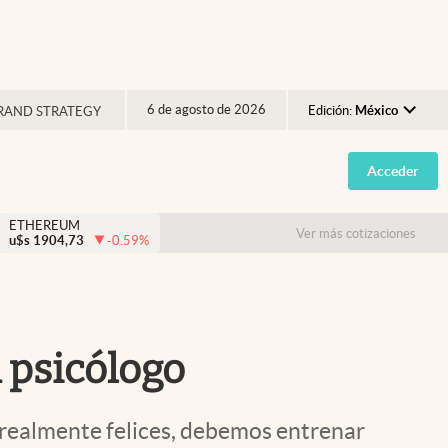
6 de agosto de 2026
Edición:
México
RAND STRATEGY
Argentina
Acceder
España
México
ETHEREUM
Ver más cotizaciones
u$s
1904,73
-0.59
%
USA
Colombia
Uruguay
n psicólogo
r realmente felices, debemos entrenar