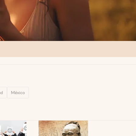
ud
México