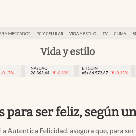
AR Y MERCADOS
PC Y CELULAR
VIDA Y ESTILO
TV
CLIMA
B
Vida y estilo
NASDAQ
BITCOIN
-0.17
%
26.363,44
-0.83
%
u$s
64.572,67
-0.35
%
s para ser feliz, según u
 La Autentica Felicidad, asegura que, para se