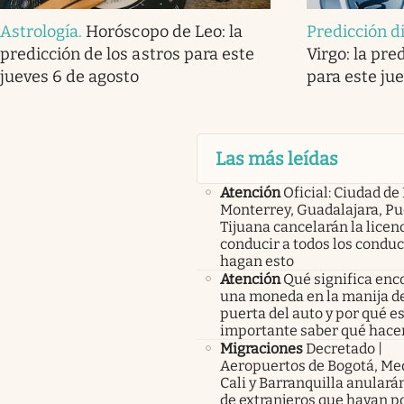
Astrología
.
Horóscopo de Leo: la
Predicción d
predicción de los astros para este
Virgo: la pre
jueves 6 de agosto
para este ju
Las más leídas
Atención
Oficial: Ciudad de
Monterrey, Guadalajara, Pu
Tijuana cancelarán la licen
conducir a todos los condu
hagan esto
Atención
Qué significa enc
una moneda en la manija de
puerta del auto y por qué e
importante saber qué hace
Migraciones
Decretado |
Aeropuertos de Bogotá, Med
Cali y Barranquilla anularán
de extranjeros que hayan p