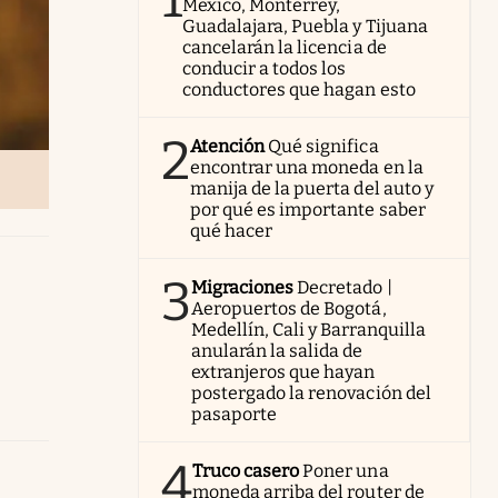
México, Monterrey,
Guadalajara, Puebla y Tijuana
cancelarán la licencia de
conducir a todos los
conductores que hagan esto
2
Atención
Qué significa
encontrar una moneda en la
manija de la puerta del auto y
por qué es importante saber
qué hacer
3
Migraciones
Decretado |
Aeropuertos de Bogotá,
Medellín, Cali y Barranquilla
anularán la salida de
extranjeros que hayan
postergado la renovación del
pasaporte
4
Truco casero
Poner una
moneda arriba del router de