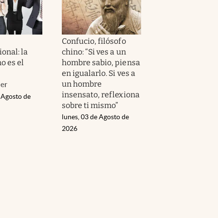
Confucio, filósofo
onal: la
chino: “Si ves a un
no es el
hombre sabio, piensa
en igualarlo. Si ves a
un hombre
ler
insensato, reflexiona
 Agosto de
sobre ti mismo”
lunes, 03 de Agosto de
2026