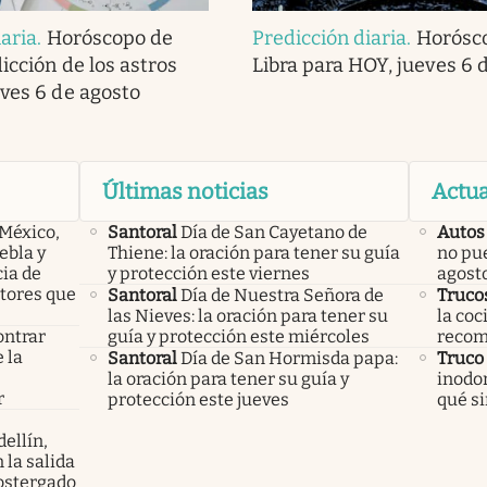
iaria
.
Horóscopo de
Predicción diaria
.
Horósc
dicción de los astros
Libra para HOY, jueves 6 
eves 6 de agosto
Últimas noticias
Actua
 México,
Santoral
Día de San Cayetano de
Autos
ebla y
Thiene: la oración para tener su guía
no pue
cia de
y protección este viernes
agost
ctores que
Santoral
Día de Nuestra Señora de
Truco
las Nieves: la oración para tener su
la coc
ontrar
guía y protección este miércoles
recom
 la
Santoral
Día de San Hormisda papa:
Truco
s
la oración para tener su guía y
inodo
r
protección este jueves
qué si
ellín,
 la salida
ostergado