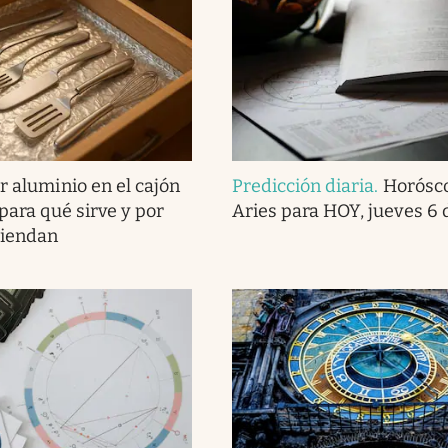
r aluminio en el cajón
Predicción diaria
.
Horósc
 para qué sirve y por
Aries para HOY, jueves 6 
miendan