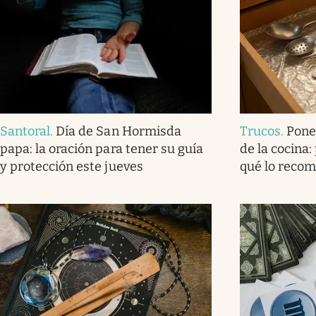
Santoral
.
Día de San Hormisda
Trucos
.
Pone
papa: la oración para tener su guía
de la cocina:
y protección este jueves
qué lo reco