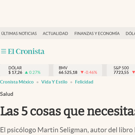
Últimas Noticias
ÚLTIMAS NOTICIAS
ACTUALIDAD
FINANZAS Y ECONOMÍA
DÓL
Actualidad
Finanzas y economía
Dólar y mercados
DÓLAR
BMV
S&P 500
Internacionales
$
17,26
0.27
%
66.525,18
-0.46
%
7723,55
Opinión
Cronista México
Vida Y Estilo
Felicidad
Brand Strategy
Salud
Pc y celular
Las 5 cosas que necesita
Vida y estilo
Tv
El psicólogo Martin Seligman, autor del libro