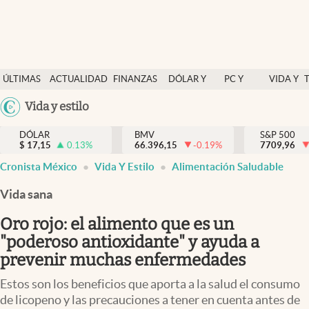
Últimas Noticias
ÚLTIMAS
ACTUALIDAD
FINANZAS
DÓLAR Y
PC Y
VIDA Y
Actualidad
NOTICIAS
Y
MERCADOS
CELULAR
ESTILO
Argentina
Vida y estilo
Finanzas y economía
ECONOMÍA
España
Dólar y mercados
DÓLAR
BMV
S&P 500
$
17,15
0.13
%
66.396,15
-0.19
%
México
7709,96
Internacionales
Cronista México
Vida Y Estilo
Alimentación Saludable
USA
Opinión
Colombia
Vida sana
Uruguay
Brand Strategy
Oro rojo: el alimento que es un
Pc y celular
"poderoso antioxidante" y ayuda a
prevenir muchas enfermedades
Vida y estilo
Estos son los beneficios que aporta a la salud el consumo
Tv
de licopeno y las precauciones a tener en cuenta antes de