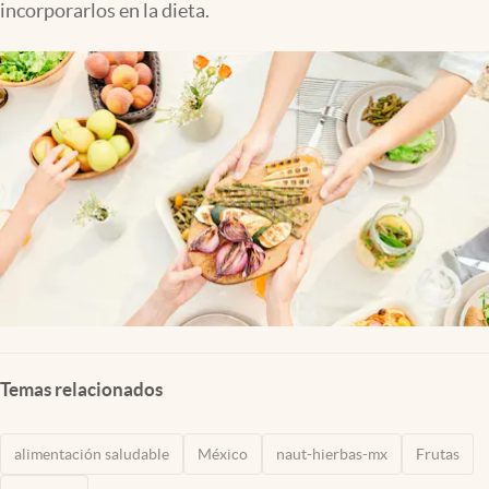
incorporarlos en la dieta.
Clima
Espiritualidad
Mediakit
abre en nueva pestaña
México
Temas relacionados
alimentación saludable
México
naut-hierbas-mx
Frutas