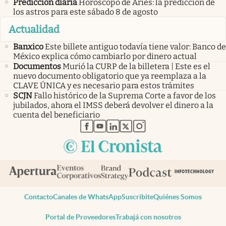
Predicción diaria
Horóscopo de Aries: la predicción de
los astros para este sábado 8 de agosto
Actualidad
Banxico
Este billete antiguo todavía tiene valor: Banco de
México explica cómo cambiarlo por dinero actual
Documentos
Murió la CURP de la billetera | Este es el
nuevo documento obligatorio que ya reemplaza a la
CLAVE ÚNICA y es necesario para estos trámites
SCJN
Fallo histórico de la Suprema Corte a favor de los
jubilados, ahora el IMSS deberá devolver el dinero a la
cuenta del beneficiario
abre en nueva pestaña
abre en nueva pestaña
abre en nueva pestaña
abre en nueva pestaña
abre en nueva pestaña
Contacto
Canales de WhatsApp
Suscribite
Quiénes Somos
Portal de Proveedores
Trabajá con nosotros