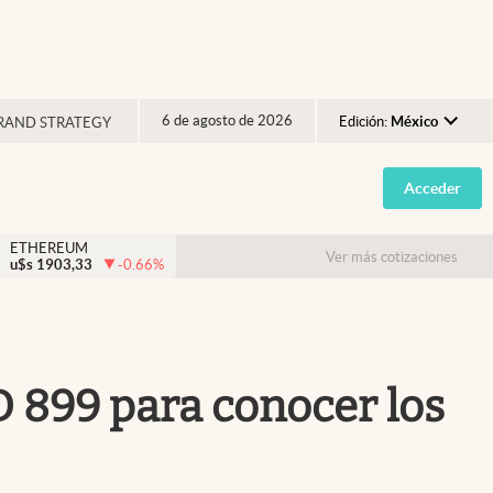
6 de agosto de 2026
Edición:
México
RAND STRATEGY
Argentina
Acceder
España
México
ETHEREUM
Ver más cotizaciones
u$s
1903,33
-0.66
%
USA
Colombia
Uruguay
D 899 para conocer los