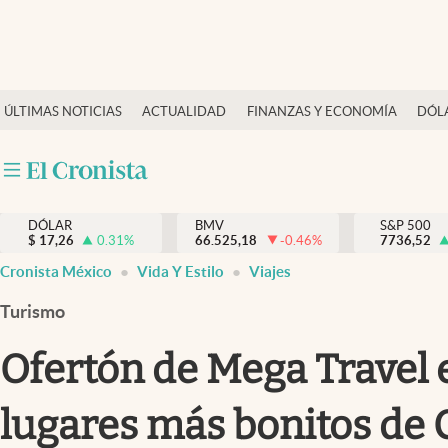
Últimas Noticias
ÚLTIMAS NOTICIAS
ACTUALIDAD
FINANZAS Y ECONOMÍA
DÓL
Actualidad
Finanzas y economía
Dólar y mercados
DÓLAR
BMV
S&P 500
Internacionales
$
17,26
0.31
%
66.525,18
-0.46
%
7736,52
Opinión
Cronista México
Vida Y Estilo
Viajes
Brand Strategy
Turismo
Pc y celular
Ofertón de Mega Travel 
Vida y estilo
lugares más bonitos de
Tv