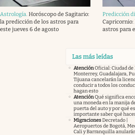
Astrología
.
Horóscopo de Sagitario:
Predicción d
la predicción de los astros para
Capricornio: 
este jueves 6 de agosto
astros para 
Las más leídas
Atención
Oficial: Ciudad de
Monterrey, Guadalajara, Pu
Tijuana cancelarán la licen
conducir a todos los condu
hagan esto
Atención
Qué significa enc
una moneda en la manija de
puerta del auto y por qué e
importante saber qué hace
Migraciones
Decretado |
Aeropuertos de Bogotá, Med
Cali y Barranquilla anularán