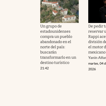
Un grupo de
De pedir t
estadounidenses
reservar u
compra un pueblo
Rappi ace
abandonado en el
división d
norte del país:
el motor 
buscarán
mexicano
transformarlo en un
Yanin Alfa
destino turístico
martes, 04 
21:42
2026