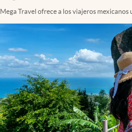
Clima
Mega Travel ofrece a los viajeros mexicanos
Espiritualidad
Mediakit
abre en nueva pestaña