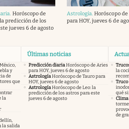
iaria
.
Horóscopo de
Astrología
.
Horóscopo de
la predicción de los
para HOY, jueves 6 de ago
este jueves 6 de agosto
Últimas noticias
Actua
 México,
Predicción diaria
Horóscopo de Aries
Truco
ebla y
para HOY, jueves 6 de agosto
la coc
cia de
recom
Astrología
Horóscopo de Tauro para
ctores que
HOY, jueves 6 de agosto
Truco
inodo
Astrología
Horóscopo de Leo: la
ontrar
qué si
predicción de los astros para este
 la
jueves 6 de agosto
Clima
s
tormen
r
provoc
de gra
ellín,
 la salida