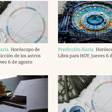
iaria
.
Horóscopo de
Predicción diaria
.
Horósc
dicción de los astros
Libra para HOY, jueves 6 
eves 6 de agosto