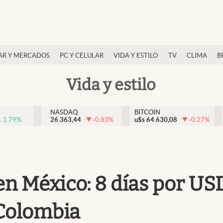
AR Y MERCADOS
PC Y CELULAR
VIDA Y ESTILO
TV
CLIMA
B
Vida y estilo
NASDAQ
BITCOIN
1.79
%
26.363,44
-0.83
%
u$s
64.630,08
-0.27
%
en México: 8 días por US
 Colombia