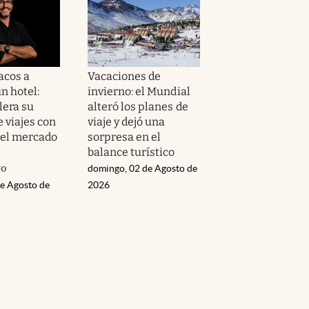
acos a
Vacaciones de
n hotel:
invierno: el Mundial
lera su
alteró los planes de
e viajes con
viaje y dejó una
del mercado
sorpresa en el
balance turístico
ro
domingo, 02 de Agosto de
de Agosto de
2026