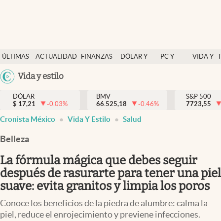
Últimas Noticias
ÚLTIMAS
ACTUALIDAD
FINANZAS
DÓLAR Y
PC Y
VIDA Y
Actualidad
NOTICIAS
Y
MERCADOS
CELULAR
ESTILO
Argentina
Vida y estilo
Finanzas y economía
ECONOMÍA
España
Dólar y mercados
DÓLAR
BMV
S&P 500
$
17,21
-0.03
%
66.525,18
-0.46
%
México
7723,55
Internacionales
Cronista México
Vida Y Estilo
Salud
USA
Opinión
Colombia
Belleza
Uruguay
Brand Strategy
La fórmula mágica que debes seguir
Pc y celular
después de rasurarte para tener una piel
suave: evita granitos y limpia los poros
Vida y estilo
Conoce los beneficios de la piedra de alumbre: calma la
Tv
piel, reduce el enrojecimiento y previene infecciones.