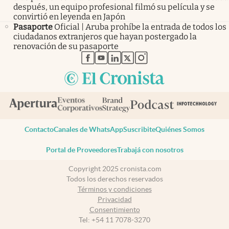
después, un equipo profesional filmó su película y se
convirtió en leyenda en Japón
Pasaporte
Oficial | Aruba prohíbe la entrada de todos los
ciudadanos extranjeros que hayan postergado la
renovación de su pasaporte
abre en nueva pestaña
abre en nueva pestaña
abre en nueva pestaña
abre en nueva pestaña
abre en nueva pestaña
Contacto
Canales de WhatsApp
Suscribite
Quiénes Somos
Portal de Proveedores
Trabajá con nosotros
Copyright 2025 cronista.com
Todos los derechos reservados
Términos y condiciones
Privacidad
Consentimiento
Tel:
+54 11 7078-3270