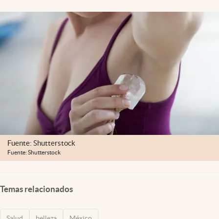
Clima
Espiritualidad
Mediakit
abre en nueva pestaña
México
Fuente: Shutterstock
Fuente: Shutterstock
Temas relacionados
Salud
belleza
México