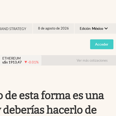
8 de agosto de 2026
Edición:
México
RAND STRATEGY
Argentina
Acceder
España
México
ETHEREUM
Ver más cotizaciones
u$s
1913,47
-0.01
%
USA
Colombia
Uruguay
ño de esta forma es una
 deberías hacerlo de