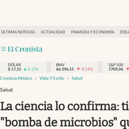
Últimas Noticias
ÚLTIMAS NOTICIAS
ACTUALIDAD
FINANZAS Y ECONOMÍA
DÓL
Actualidad
Finanzas y economía
Dólar y mercados
DÓLAR
BMV
S&P 500
Internacionales
$
17,15
0.13
%
66.396,15
-0.19
%
7709,96
Opinión
Cronista México
Vida Y Estilo
Salud
Brand Strategy
Salud
Pc y celular
La ciencia lo confirma: 
Vida y estilo
"bomba de microbios" q
Tv