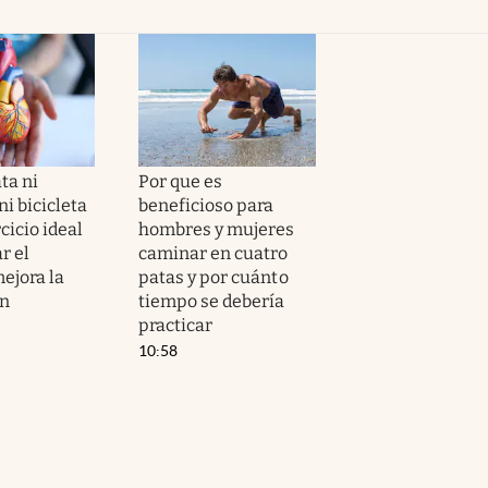
ta ni
Por que es
i bicicleta
beneficioso para
ercicio ideal
hombres y mujeres
r el
caminar en cuatro
ejora la
patas y por cuánto
ón
tiempo se debería
practicar
10:58