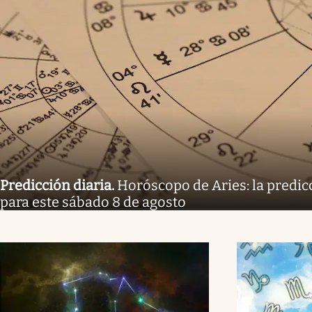
Predicción diaria
.
Horóscopo de Aries: la predicc
para este sábado 8 de agosto