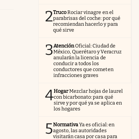
2
Truco
Rociar vinagre en el
parabrisas del coche: por qué
recomiendan hacerlo y para
qué sirve
3
Atención
Oficial: Ciudad de
México, Querétaro y Veracruz
anularán la licencia de
conducir a todos los
conductores que cometen
infracciones graves
4
Hogar
Mezclar hojas de laurel
con bicarbonato: para qué
sirve y por qué ya se aplica en
los hogares
5
Normativa
Ya es oficial: en
agosto, las autoridades
visitarán casa por casa para