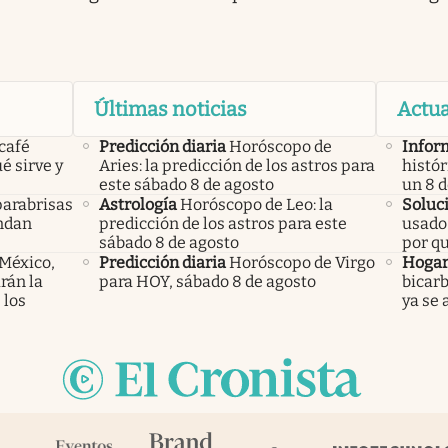
Últimas noticias
Actua
 café
Predicción diaria
Horóscopo de
Infor
é sirve y
Aries: la predicción de los astros para
histór
este sábado 8 de agosto
un 8 
parabrisas
Astrología
Horóscopo de Leo: la
Soluc
endan
predicción de los astros para este
usado 
sábado 8 de agosto
por q
 México,
Predicción diaria
Horóscopo de Virgo
Hoga
rán la
para HOY, sábado 8 de agosto
bicarb
 los
ya se 