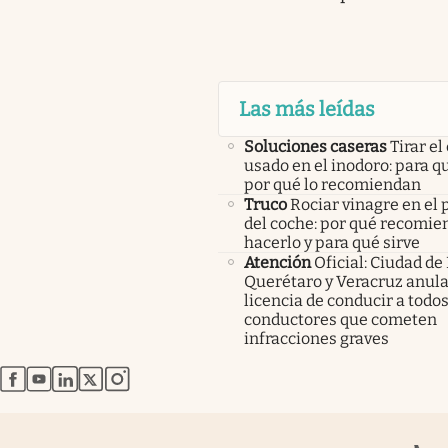
Las más leídas
Soluciones caseras
Tirar el
usado en el inodoro: para qu
por qué lo recomiendan
Truco
Rociar vinagre en el 
del coche: por qué recomi
hacerlo y para qué sirve
Atención
Oficial: Ciudad de
Querétaro y Veracruz anula
licencia de conducir a todos
conductores que cometen
infracciones graves
abre en nueva pestaña
abre en nueva pestaña
abre en nueva pestaña
abre en nueva pestaña
abre en nueva pestaña