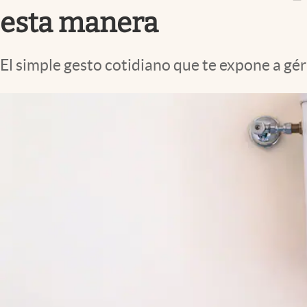
Clima
esta manera
Espiritualidad
Mediakit
El simple gesto cotidiano que te expone a g
abre en nueva pestaña