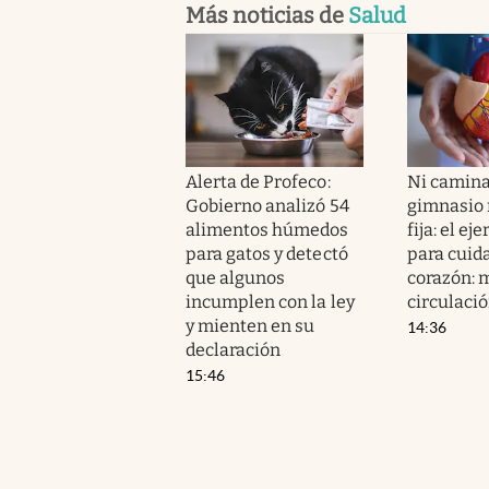
Más noticias de
Salud
Alerta de Profeco:
Ni camina
Gobierno analizó 54
gimnasio n
alimentos húmedos
fija: el ej
para gatos y detectó
para cuida
que algunos
corazón: m
incumplen con la ley
circulaci
y mienten en su
14:36
declaración
15:46