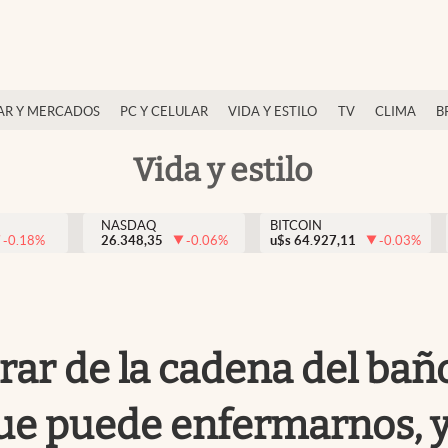
AR Y MERCADOS
PC Y CELULAR
VIDA Y ESTILO
TV
CLIMA
B
Vida y estilo
NASDAQ
BITCOIN
-0.18
%
26.348,35
-0.06
%
u$s
64.927,11
-0.03
%
tirar de la cadena del ba
ue puede enfermarnos, y