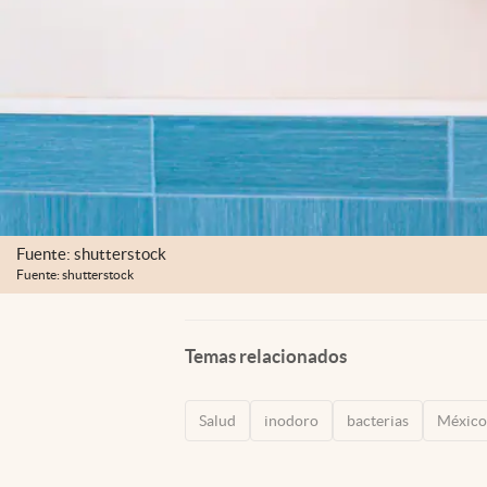
Fuente: shutterstock
Fuente: shutterstock
Temas relacionados
Salud
inodoro
bacterias
México