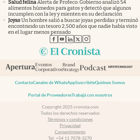
Salud felina
Alerta de Profeco: Gobierno analizó 54
alimentos húmedos para gatos y detectó que algunos
incumplen con la ley y mienten en su declaración
Joyas
Un hombre salió a buscar joyas perdidas y terminó
encontrando un tesoro 2,500 años que nadie había visto
en el lugar menos pensado
abre en nueva pestaña
abre en nueva pestaña
abre en nueva pestaña
abre en nueva pestaña
abre en nueva pestaña
Contacto
Canales de WhatsApp
Suscribite
Quiénes Somos
Portal de Proveedores
Trabajá con nosotros
Copyright 2025 cronista.com
Todos los derechos reservados
Términos y condiciones
Privacidad
Consentimiento
Tel:
+54 11 7078-3270