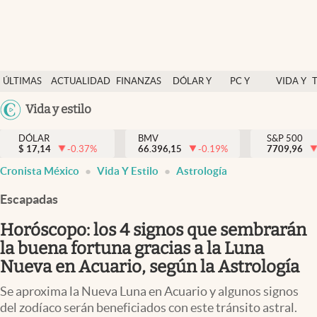
Últimas Noticias
ÚLTIMAS
ACTUALIDAD
FINANZAS
DÓLAR Y
PC Y
VIDA Y
Actualidad
NOTICIAS
Y
MERCADOS
CELULAR
ESTILO
Argentina
Vida y estilo
Finanzas y economía
ECONOMÍA
España
Dólar y mercados
DÓLAR
BMV
S&P 500
$
17,14
-0.37
%
66.396,15
-0.19
%
México
7709,96
Internacionales
Cronista México
Vida Y Estilo
Astrología
USA
Opinión
Colombia
Escapadas
Uruguay
Brand Strategy
Horóscopo: los 4 signos que sembrarán
Pc y celular
la buena fortuna gracias a la Luna
Nueva en Acuario, según la Astrología
Vida y estilo
Se aproxima la Nueva Luna en Acuario y algunos signos
Tv
del zodíaco serán beneficiados con este tránsito astral.